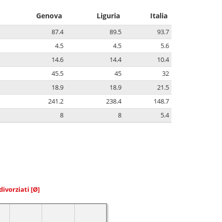
Genova
Liguria
Italia
87.4
89.5
93.7
4.5
4.5
5.6
14.6
14.4
10.4
45.5
45
32
18.9
18.9
21.5
241.2
238.4
148.7
8
8
5.4
divorziati
[Ø]