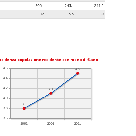
206.4
245.1
241.2
3.4
5.5
8
ncidenza popolazione residente con meno di 6 anni
4.6
4.5
4.4
4.2
4.1
4.0
3.8
3.8
3.6
1991
2001
2011