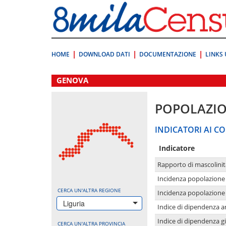
Vai
direttamente
a:
Contenuto
Ricerca
HOME
DOWNLOAD DATI
DOCUMENTAZIONE
LINKS 
.
GENOVA
POPOLAZI
INDICATORI AI CO
Indicatore
Rapporto di mascolinit
Incidenza popolazione 
CERCA UN'ALTRA REGIONE
Incidenza popolazione 
Liguria
Indice di dipendenza a
Indice di dipendenza g
CERCA UN'ALTRA PROVINCIA