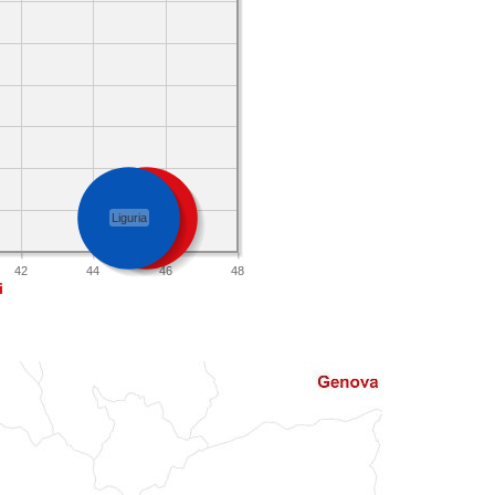
Liguria
Genova
42
44
46
48
i