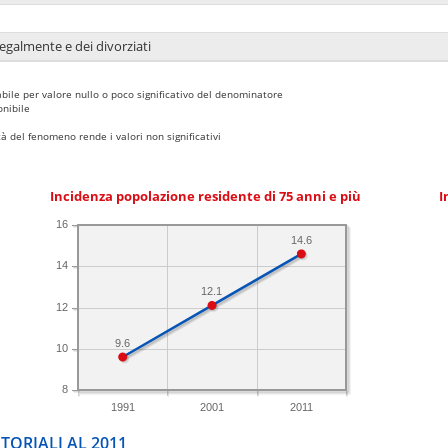
legalmente e dei divorziati
bile per valore nullo o poco significativo del denominatore
nibile
 del fenomeno rende i valori non significativi
Incidenza popolazione residente di 75 anni e più
I
16
14.6
14
12.1
12
9.6
10
8
1991
2001
2011
TORIALI AL 2011