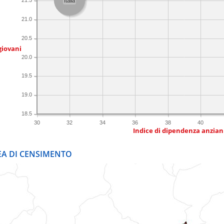
21.5
Italia
21.0
20.5
giovani
20.0
19.5
19.0
18.5
30
32
34
36
38
40
Indice di dipendenza anzian
REA DI CENSIMENTO