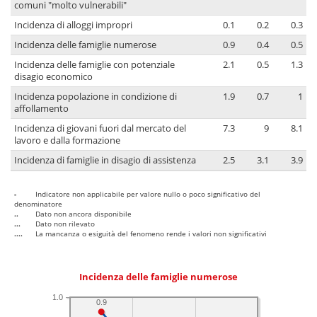
comuni "molto vulnerabili"
Incidenza di alloggi impropri
0.1
0.2
0.3
Incidenza delle famiglie numerose
0.9
0.4
0.5
Incidenza delle famiglie con potenziale
2.1
0.5
1.3
disagio economico
Incidenza popolazione in condizione di
1.9
0.7
1
affollamento
Incidenza di giovani fuori dal mercato del
7.3
9
8.1
lavoro e dalla formazione
Incidenza di famiglie in disagio di assistenza
2.5
3.1
3.9
-
Indicatore non applicabile per valore nullo o poco significativo del
denominatore
..
Dato non ancora disponibile
...
Dato non rilevato
....
La mancanza o esiguità del fenomeno rende i valori non significativi
Incidenza delle famiglie numerose
1.0
0.9