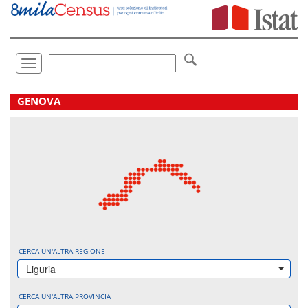
Vai
direttamente
a:
Contenuto
Ricerca
Toggle
navigation
.
GENOVA
CERCA UN'ALTRA REGIONE
Liguria
CERCA UN'ALTRA PROVINCIA