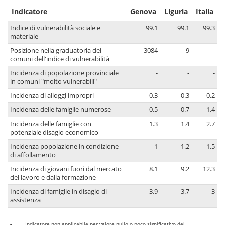
Indicatore
Genova
Liguria
Italia
Indice di vulnerabilità sociale e
99.1
99.1
99.3
materiale
Posizione nella graduatoria dei
3084
9
-
comuni dell'indice di vulnerabilità
Incidenza di popolazione provinciale
-
-
-
in comuni "molto vulnerabili"
Incidenza di alloggi impropri
0.3
0.3
0.2
Incidenza delle famiglie numerose
0.5
0.7
1.4
Incidenza delle famiglie con
1.3
1.4
2.7
potenziale disagio economico
Incidenza popolazione in condizione
1
1.2
1.5
di affollamento
Incidenza di giovani fuori dal mercato
8.1
9.2
12.3
del lavoro e dalla formazione
Incidenza di famiglie in disagio di
3.9
3.7
3
assistenza
-
Indicatore non applicabile per valore nullo o poco significativo del