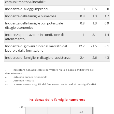
comuni "molto vulnerabili"
Incidenza di alloggi impropri
0
0.5
0
Incidenza delle famiglie numerose
0.8
1.3
1.7
Incidenza delle famiglie con potenziale
0.8
1.3
0.9
disagio economico
Incidenza popolazione in condizione di
1
3.1
1.4
affollamento
Incidenza di giovani fuori dal mercato del
12.7
21.5
8.1
lavoro e dalla formazione
Incidenza di famiglie in disagio di assistenza
2.4
2.6
4.3
-
Indicatore non applicabile per valore nullo o poco significativo del
denominatore
..
Dato non ancora disponibile
...
Dato non rilevato
....
La mancanza o esiguità del fenomeno rende i valori non significativi
Incidenza delle famiglie numerose
2.0
1.7