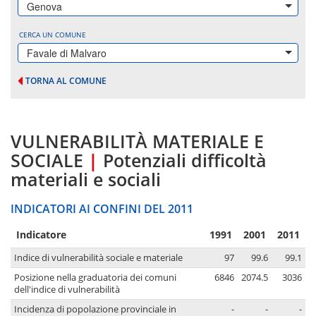
Genova
CERCA UN COMUNE
Favale di Malvaro
TORNA AL COMUNE
VULNERABILITÀ MATERIALE E
SOCIALE
|
Potenziali difficoltà
materiali e sociali
INDICATORI AI CONFINI DEL 2011
Indicatore
1991
2001
2011
Indice di vulnerabilità sociale e materiale
97
99.6
99.1
Posizione nella graduatoria dei comuni
6846
2074.5
3036
dell'indice di vulnerabilità
Incidenza di popolazione provinciale in
-
-
-