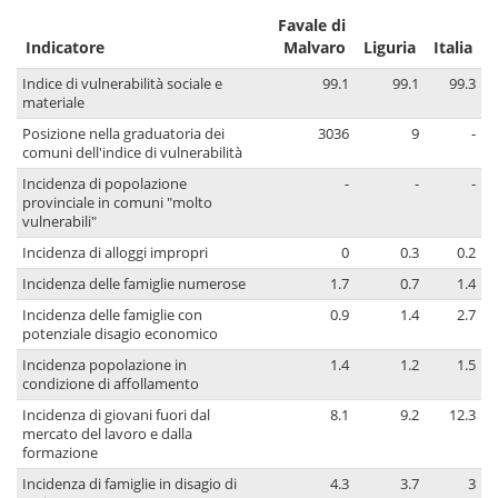
Favale di
Indicatore
Malvaro
Liguria
Italia
Indice di vulnerabilità sociale e
99.1
99.1
99.3
materiale
Posizione nella graduatoria dei
3036
9
-
comuni dell'indice di vulnerabilità
Incidenza di popolazione
-
-
-
provinciale in comuni "molto
vulnerabili"
Incidenza di alloggi impropri
0
0.3
0.2
Incidenza delle famiglie numerose
1.7
0.7
1.4
Incidenza delle famiglie con
0.9
1.4
2.7
potenziale disagio economico
Incidenza popolazione in
1.4
1.2
1.5
condizione di affollamento
Incidenza di giovani fuori dal
8.1
9.2
12.3
mercato del lavoro e dalla
formazione
Incidenza di famiglie in disagio di
4.3
3.7
3