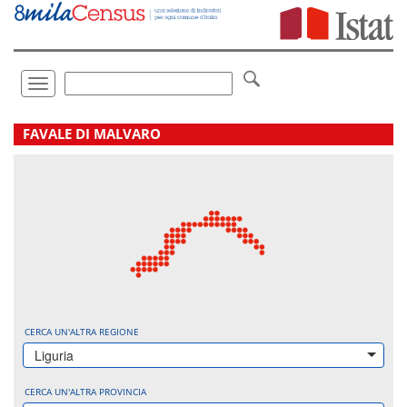
Vai
direttamente
a:
Contenuto
Ricerca
Toggle
navigation
.
FAVALE DI MALVARO
CERCA UN'ALTRA REGIONE
Liguria
CERCA UN'ALTRA PROVINCIA