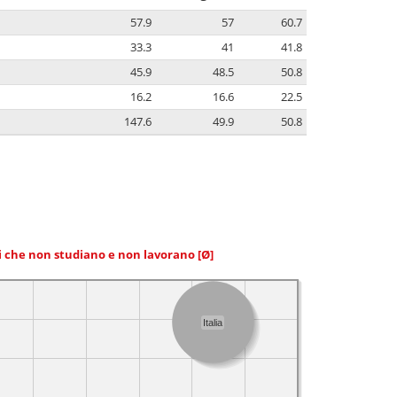
57.9
57
60.7
33.3
41
41.8
45.9
48.5
50.8
16.2
16.6
22.5
147.6
49.9
50.8
ni che non studiano e non lavorano
[Ø]
Italia