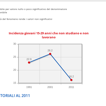
bile per valore nullo o poco significativo del denominatore
nibile
 del fenomeno rende i valori non significativi
Incidenza giovani 15-29 anni che non studiano e non
lavorano
30
26.2
25
22.9
20
16.2
15
1991
2001
2011
TORIALI AL 2011