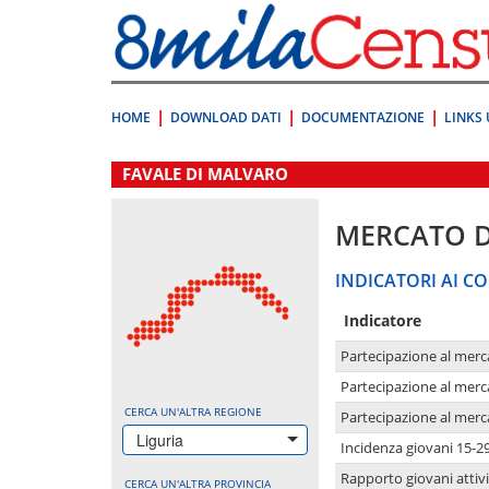
Vai
direttamente
a:
Contenuto
Ricerca
HOME
DOWNLOAD DATI
DOCUMENTAZIONE
LINKS 
.
FAVALE DI MALVARO
MERCATO 
INDICATORI AI CO
Indicatore
Partecipazione al merc
Partecipazione al merc
CERCA UN'ALTRA REGIONE
Partecipazione al merc
Liguria
Incidenza giovani 15-2
Rapporto giovani attivi
CERCA UN'ALTRA PROVINCIA