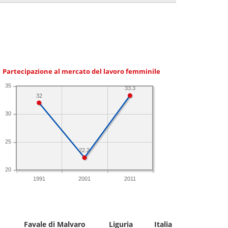
Partecipazione al mercato del lavoro femminile
35
33.3
32
30
25
22.2
20
1991
2001
2011
Favale di Malvaro
Liguria
Italia