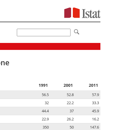
one
1991
2001
2011
56.5
52.8
57.9
32
22.2
33.3
44.4
37
45.9
22.9
26.2
16.2
350
50
147.6