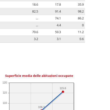
18.6
17.8
35.9
82.5
91.4
98.2
...
74.1
86.2
...
4.4
0
79.6
59.3
11.2
3.2
3.1
0.6
Superficie media delle abitazioni occupate
120
115.6
115
110
106.3