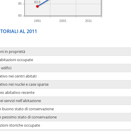
83.9
85
80
1991
2001
2011
TORIALI AL 2011
oni in proprietà
 abitazioni occupate
 edifici
tivo nei centri abitati
ativo nei nuclei e case sparse
io abitativo recente
ei servizi nell'abitazione
 in buono stato di conservazione
 in pessimo stato di conservazione
azioni storiche occupate