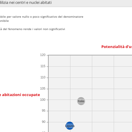
lizia nei centri e nuclei abitati
bile per valore nullo o poco significativo del denominatore
nibile
 del fenomeno rende i valori non significativi
Potenzialità d'u
120
115
110
105
e abitazioni occupate
100
Italia
95
90
Liguria