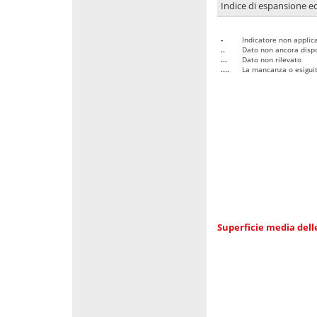
Indice di espansione edi
-
Indicatore non applica
..
Dato non ancora dispo
...
Dato non rilevato
....
La mancanza o esiguità
Superficie media dell