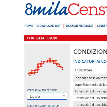
Vai
direttamente
a:
Contenuto
Ricerca
HOME
DOWNLOAD DATI
DOCUMENTAZIONE
LINKS 
.
COREGLIA LIGURE
CONDIZION
INDICATORI AI CO
Indicatore
Incidenza delle abitazi
Superficie media delle
CERCA UN'ALTRA REGIONE
Potenzialità d'uso degli
Liguria
Potenzialità d'uso abita
Potenzialità d'uso abit
CERCA UN'ALTRA PROVINCIA