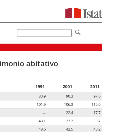
imonio abitativo
1991
2001
2011
83.9
90.3
97.6
101.9
106.3
115.6
...
22.4
17.7
43.1
27.2
37
48.6
42.5
43.2