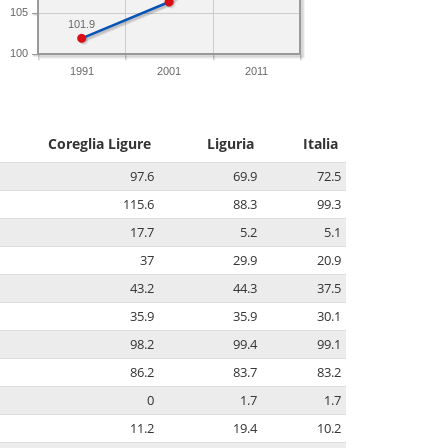
105
101.9
100
1991
2001
2011
Coreglia Ligure
Liguria
Italia
97.6
69.9
72.5
115.6
88.3
99.3
17.7
5.2
5.1
37
29.9
20.9
43.2
44.3
37.5
35.9
35.9
30.1
98.2
99.4
99.1
86.2
83.7
83.2
0
1.7
1.7
11.2
19.4
10.2