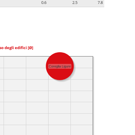
0.6
2.5
7.8
so degli edifici
[Ø]
Coreglia Ligure