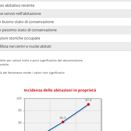
io abitativo recente
ei servizi nell'abitazione
 in buono stato di conservazione
 in pessimo stato di conservazione
azioni storiche occupate
lizia nei centri e nuclei abitati
bile per valore nullo o poco significativo del denominatore
nibile
 del fenomeno rende i valori non significativi
Incidenza delle abitazioni in proprietà
100
97.6
95
90.3
90