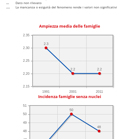
...
Dato non rilevato
....
La mancanza o esiguità del fenomeno rende i valori non significativi
Ampiezza media delle famiglie
2.35
2.3
2.30
2.25
2.2
2.2
2.20
2.15
1991
2001
2011
Incidenza famiglie senza nuclei
51
50
50
49
48
48