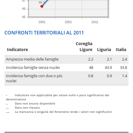
47
46.3
46
45
1991
2001
2011
CONFRONTI TERRITORIALI AL 2011
Coreglia
Indicatore
Ligure
Liguria
Italia
Ampiezza media delle famiglie
2.2
2.1
2.4
Incidenza famiglie senza nuclei
48
43.9
33.8
Incidenza famiglie con due o più
0.8
0.9
1.4
nuclei
-
Indicatore non applicabile per valore nullo o poco significativo del
denominatore
..
Dato non ancora disponibile
...
Dato non rilevato
....
La mancanza o esiguità del fenomeno rende i valori non significativi