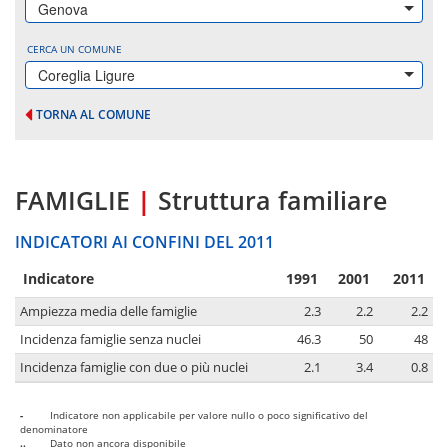
Genova
CERCA UN COMUNE
Coreglia Ligure
TORNA AL COMUNE
FAMIGLIE
|
Struttura familiare
INDICATORI AI CONFINI DEL 2011
Indicatore
1991
2001
2011
Ampiezza media delle famiglie
2.3
2.2
2.2
Incidenza famiglie senza nuclei
46.3
50
48
Incidenza famiglie con due o più nuclei
2.1
3.4
0.8
-
Indicatore non applicabile per valore nullo o poco significativo del
denominatore
..
Dato non ancora disponibile