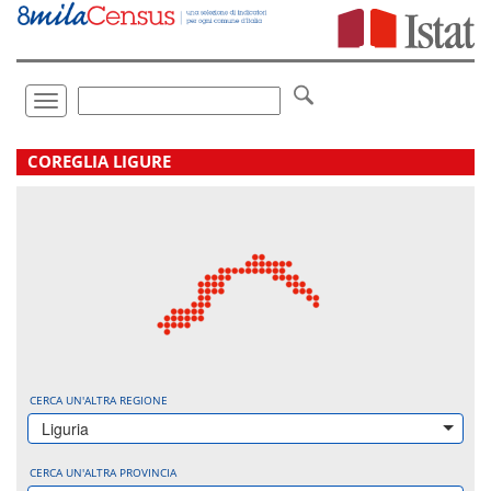
Vai
direttamente
a:
Contenuto
Ricerca
Toggle
navigation
.
COREGLIA LIGURE
CERCA UN'ALTRA REGIONE
Liguria
CERCA UN'ALTRA PROVINCIA