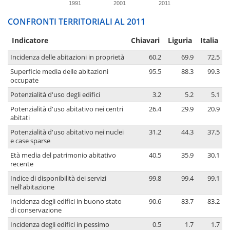
1991
2001
2011
CONFRONTI TERRITORIALI AL 2011
Indicatore
Chiavari
Liguria
Italia
Incidenza delle abitazioni in proprietà
60.2
69.9
72.5
Superficie media delle abitazioni
95.5
88.3
99.3
occupate
Potenzialità d'uso degli edifici
3.2
5.2
5.1
Potenzialità d'uso abitativo nei centri
26.4
29.9
20.9
abitati
Potenzialità d'uso abitativo nei nuclei
31.2
44.3
37.5
e case sparse
Età media del patrimonio abitativo
40.5
35.9
30.1
recente
Indice di disponibilità dei servizi
99.8
99.4
99.1
nell'abitazione
Incidenza degli edifici in buono stato
90.6
83.7
83.2
di conservazione
Incidenza degli edifici in pessimo
0.5
1.7
1.7