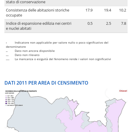
stato di conservazione
Consistenza delle abitazioni storiche
17.9
19.4
10.2
occupate
Indice di espansione edilizia nei centri
0.5
2.5
7.8
e nuclei abitati
-
Indicatore non applicabile per valore nullo o poco significativo del
denominatore
..
Dato non ancora disponibile
...
Dato non rilevato
....
La mancanza o esiguità del fenomeno rende i valori non significativi
DATI 2011 PER AREA DI CENSIMENTO