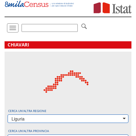
Vai
direttamente
a:
Contenuto
Ricerca
Toggle
navigation
.
CHIAVARI
CERCA UN'ALTRA REGIONE
Liguria
CERCA UN'ALTRA PROVINCIA