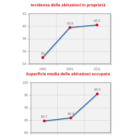
Incidenza delle abitazioni in proprietà
62
60.2
59.8
60
58
56
55
54
1991
2001
2011
Superficie media delle abitazioni occupate
100
95.5
95
90
85.9
84.7
85
80