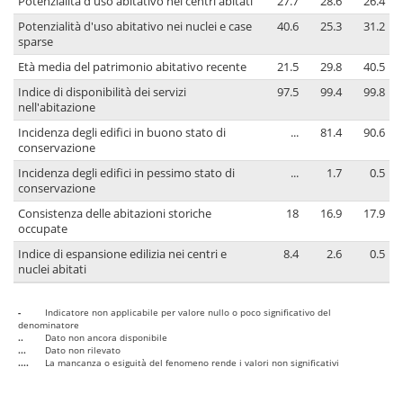
Potenzialità d'uso abitativo nei centri abitati
27.7
28.6
26.4
Potenzialità d'uso abitativo nei nuclei e case
40.6
25.3
31.2
sparse
Età media del patrimonio abitativo recente
21.5
29.8
40.5
Indice di disponibilità dei servizi
97.5
99.4
99.8
nell'abitazione
Incidenza degli edifici in buono stato di
...
81.4
90.6
conservazione
Incidenza degli edifici in pessimo stato di
...
1.7
0.5
conservazione
Consistenza delle abitazioni storiche
18
16.9
17.9
occupate
Indice di espansione edilizia nei centri e
8.4
2.6
0.5
nuclei abitati
-
Indicatore non applicabile per valore nullo o poco significativo del
denominatore
..
Dato non ancora disponibile
...
Dato non rilevato
....
La mancanza o esiguità del fenomeno rende i valori non significativi