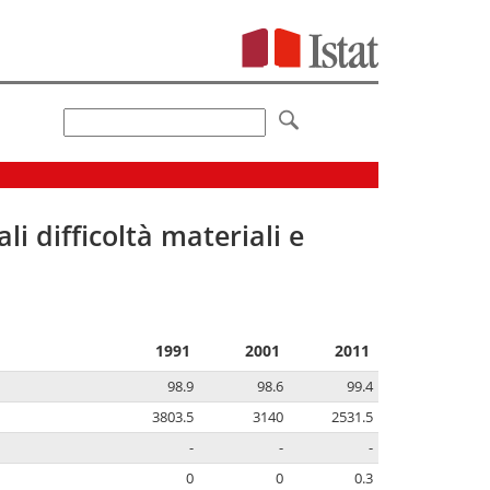
li difficoltà materiali e
1991
2001
2011
98.9
98.6
99.4
3803.5
3140
2531.5
-
-
-
0
0
0.3