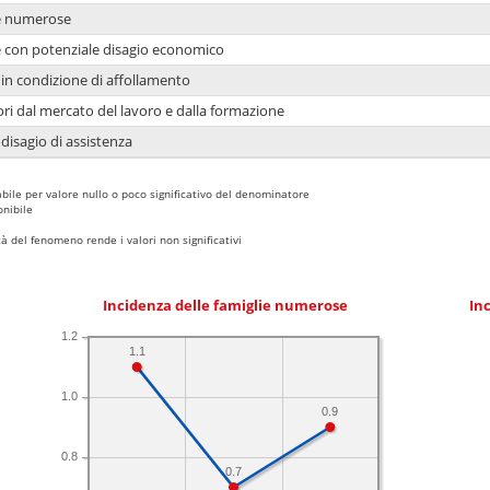
ie numerose
ie con potenziale disagio economico
in condizione di affollamento
ori dal mercato del lavoro e dalla formazione
 disagio di assistenza
bile per valore nullo o poco significativo del denominatore
nibile
 del fenomeno rende i valori non significativi
Incidenza delle famiglie numerose
Inc
1.2
1.1
1.0
0.9
0.8
0.7