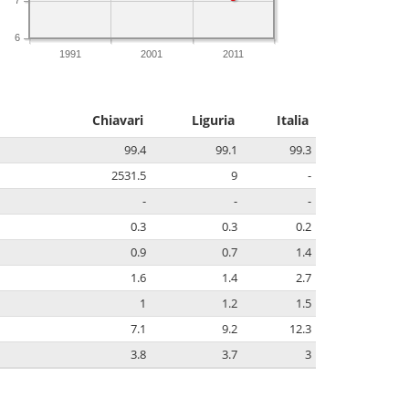
6
1991
2001
2011
Chiavari
Liguria
Italia
99.4
99.1
99.3
2531.5
9
-
-
-
-
0.3
0.3
0.2
0.9
0.7
1.4
1.6
1.4
2.7
1
1.2
1.5
7.1
9.2
12.3
3.8
3.7
3