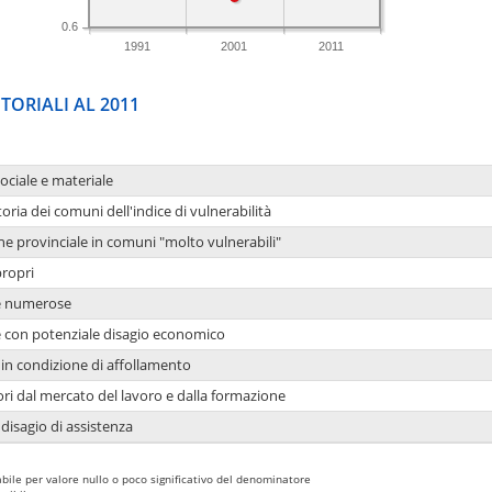
0.6
1991
2001
2011
TORIALI AL 2011
sociale e materiale
oria dei comuni dell'indice di vulnerabilità
ne provinciale in comuni "molto vulnerabili"
propri
ie numerose
ie con potenziale disagio economico
in condizione di affollamento
ori dal mercato del lavoro e dalla formazione
 disagio di assistenza
bile per valore nullo o poco significativo del denominatore