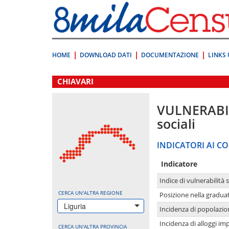
Vai
direttamente
a:
Contenuto
Ricerca
HOME
DOWNLOAD DATI
DOCUMENTAZIONE
LINKS 
.
CHIAVARI
VULNERABI
sociali
INDICATORI AI CO
Indicatore
Indice di vulnerabilità 
CERCA UN'ALTRA REGIONE
Posizione nella graduat
Liguria
Incidenza di popolazio
Incidenza di alloggi im
CERCA UN'ALTRA PROVINCIA