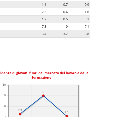
1.1
0.7
0.9
2.3
0.4
1.6
1.2
0.6
1
7.3
9
7.1
3.4
3.2
3.8
idenza di giovani fuori dal mercato del lavoro e dalla
formazione
10
9
9
8
7.3
7.1
7