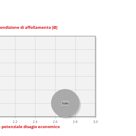
condizione di affollamento
[Ø]
Italia
2.2
2.4
2.6
2.8
3.0
n potenziale disagio economico