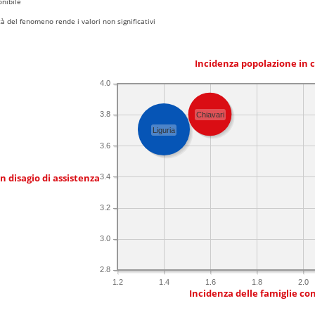
nibile
 del fenomeno rende i valori non significativi
Incidenza popolazione in 
4.0
3.8
Chiavari
Liguria
3.6
in disagio di assistenza
3.4
3.2
3.0
2.8
1.2
1.4
1.6
1.8
2.0
Incidenza delle famiglie co