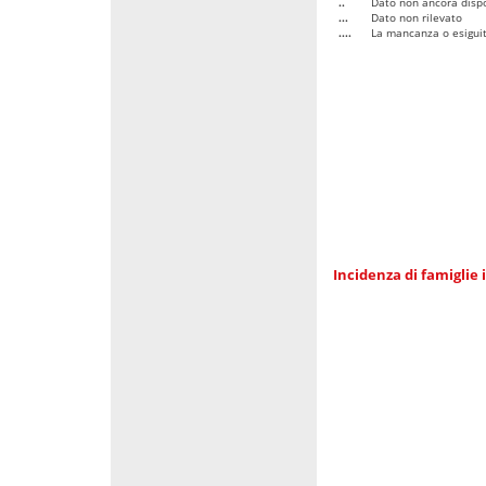
..
Dato non ancora dispo
...
Dato non rilevato
....
La mancanza o esiguità
Incidenza di famiglie 