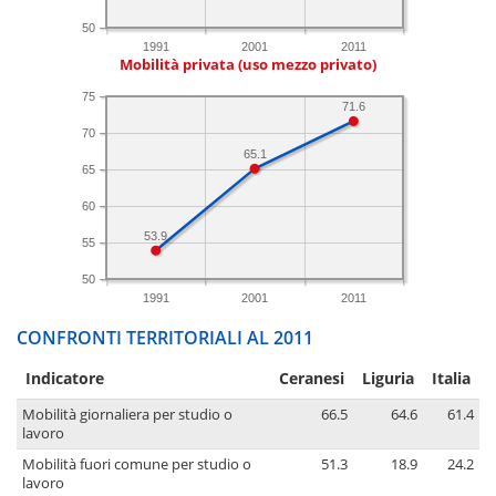
50
1991
2001
2011
Mobilità privata (uso mezzo privato)
75
71.6
70
65.1
65
60
53.9
55
50
1991
2001
2011
CONFRONTI TERRITORIALI AL 2011
Indicatore
Ceranesi
Liguria
Italia
Mobilità giornaliera per studio o
66.5
64.6
61.4
lavoro
Mobilità fuori comune per studio o
51.3
18.9
24.2
lavoro