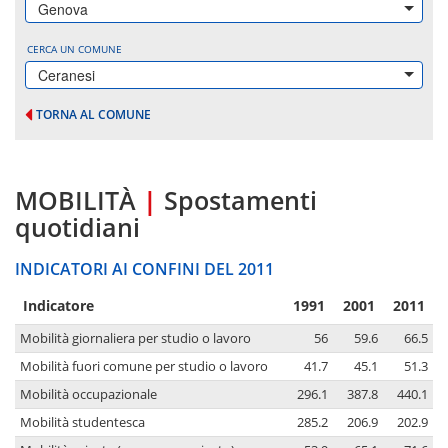
Genova
CERCA UN COMUNE
Ceranesi
TORNA AL COMUNE
MOBILITÀ
|
Spostamenti
quotidiani
INDICATORI AI CONFINI DEL 2011
Indicatore
1991
2001
2011
Mobilità giornaliera per studio o lavoro
56
59.6
66.5
Mobilità fuori comune per studio o lavoro
41.7
45.1
51.3
Mobilità occupazionale
296.1
387.8
440.1
Mobilità studentesca
285.2
206.9
202.9