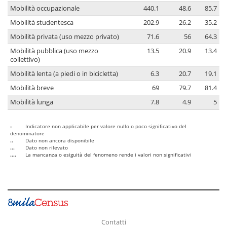
Mobilità occupazionale
440.1
48.6
85.7
Mobilità studentesca
202.9
26.2
35.2
Mobilità privata (uso mezzo privato)
71.6
56
64.3
Mobilità pubblica (uso mezzo
13.5
20.9
13.4
collettivo)
Mobilità lenta (a piedi o in bicicletta)
6.3
20.7
19.1
Mobilità breve
69
79.7
81.4
Mobilità lunga
7.8
4.9
5
-
Indicatore non applicabile per valore nullo o poco significativo del
denominatore
..
Dato non ancora disponibile
...
Dato non rilevato
....
La mancanza o esiguità del fenomeno rende i valori non significativi
Contatti