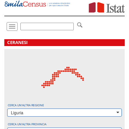
Vai
direttamente
a:
Contenuto
Ricerca
Toggle
navigation
.
CERANESI
CERCA UN'ALTRA REGIONE
Liguria
CERCA UN'ALTRA PROVINCIA