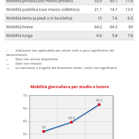
Mobilità privata (uso mezzo privato)
53.9
65.1
71.6
Mobilità pubblica (uso mezzo collettivo)
21.1
14.7
13.5
Mobilità lenta (a piedi o in bicicletta)
15
7.6
6.3
Mobilità breve
64.2
64.3
69
Mobilità lunga
6.6
5.8
7.8
-
Indicatore non applicabile per valore nullo o poco significativo del
denominatore
..
Dato non ancora disponibile
...
Dato non rilevato
....
La mancanza o esiguità del fenomeno rende i valori non significativi
Mobilità giornaliera per studio o lavoro
70
66.5
65
59.6
60
56
55