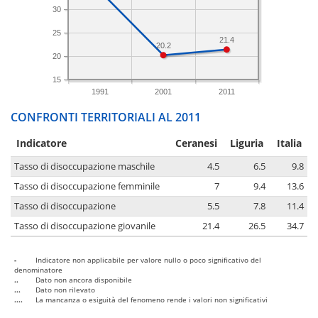
30
25
21.4
20.2
20
15
1991
2001
2011
CONFRONTI TERRITORIALI AL 2011
Indicatore
Ceranesi
Liguria
Italia
Tasso di disoccupazione maschile
4.5
6.5
9.8
Tasso di disoccupazione femminile
7
9.4
13.6
Tasso di disoccupazione
5.5
7.8
11.4
Tasso di disoccupazione giovanile
21.4
26.5
34.7
-
Indicatore non applicabile per valore nullo o poco significativo del
denominatore
..
Dato non ancora disponibile
...
Dato non rilevato
....
La mancanza o esiguità del fenomeno rende i valori non significativi