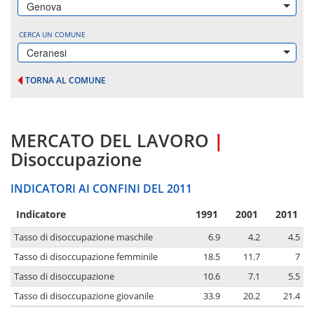
Genova
CERCA UN COMUNE
Ceranesi
TORNA AL COMUNE
MERCATO DEL LAVORO
|
Disoccupazione
INDICATORI AI CONFINI DEL 2011
Indicatore
1991
2001
2011
Tasso di disoccupazione maschile
6.9
4.2
4.5
Tasso di disoccupazione femminile
18.5
11.7
7
Tasso di disoccupazione
10.6
7.1
5.5
Tasso di disoccupazione giovanile
33.9
20.2
21.4