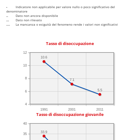
-
Indicatore non applicabile per valore nullo o poco significativo del
denominatore
..
Dato non ancora disponibile
...
Dato non rilevato
....
La mancanza o esiguità del fenomeno rende i valori non significativi
Tasso di disoccupazione
12
10.6
10
8
7.1
5.5
6
4
1991
2001
2011
Tasso di disoccupazione giovanile
40
33.9
35