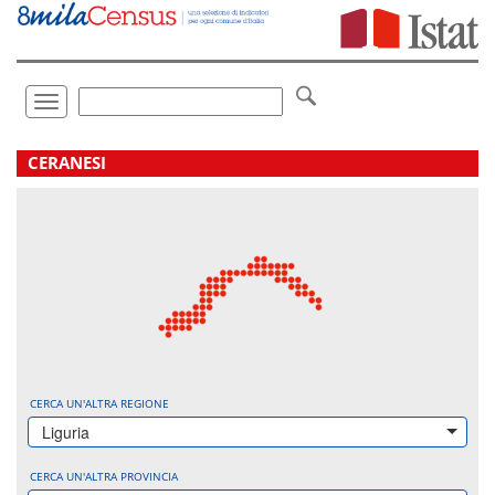
Vai
direttamente
a:
Contenuto
Ricerca
Toggle
navigation
.
CERANESI
CERCA UN'ALTRA REGIONE
Liguria
CERCA UN'ALTRA PROVINCIA