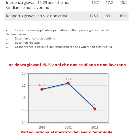
Incidenza giovani 15-29 anni che non
16.7
17.2
15.1
studiano e non lavorano
Rapporto giovani attivi e non attivi
126.1
66.1
61.1
-
Indicatore non applicabile per valore nullo o poco significativo del
denominatore
..
Dato non ancora disponibile
...
Dato non rilevato
....
La mancanza o esiguità del fenomeno rende i valori non significativi
Incidenza giovani 15-29 anni che non studiano e non lavorano
18
17.2
16.7
17
16
15.1
15
14
1991
2001
2011
Partecipazione al mercato del lavoro femminile