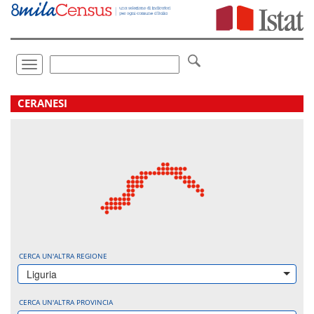
Vai
direttamente
a:
Contenuto
Ricerca
Toggle
navigation
.
CERANESI
CERCA UN'ALTRA REGIONE
Liguria
CERCA UN'ALTRA PROVINCIA