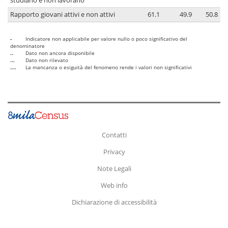
studiano e non lavorano
Rapporto giovani attivi e non attivi
61.1
49.9
50.8
-
Indicatore non applicabile per valore nullo o poco significativo del
denominatore
..
Dato non ancora disponibile
...
Dato non rilevato
....
La mancanza o esiguità del fenomeno rende i valori non significativi
Contatti
Privacy
Note Legali
Web info
Dichiarazione di accessibilità