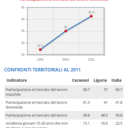
45
41.3
40
35
35
30
27.1
25
1991
2001
2011
CONFRONTI TERRITORIALI AL 2011
Indicatore
Ceranesi
Liguria
Italia
Partecipazione al mercato del lavoro
58.7
57
60.7
maschile
Partecipazione al mercato del lavoro
41.3
41
41.8
femminile
Partecipazione al mercato del lavoro
49.8
48.5
50.8
Incidenza giovani 15-29 anni che non
15.1
16.6
22.5