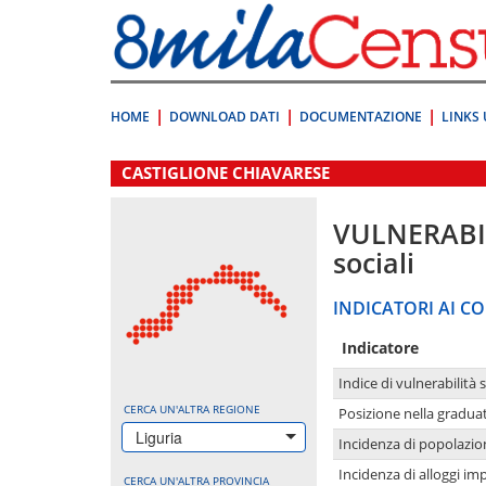
Vai
direttamente
a:
Contenuto
Ricerca
HOME
DOWNLOAD DATI
DOCUMENTAZIONE
LINKS 
.
CASTIGLIONE CHIAVARESE
VULNERABI
sociali
INDICATORI AI CO
Indicatore
Indice di vulnerabilità 
CERCA UN'ALTRA REGIONE
Posizione nella graduat
Liguria
Incidenza di popolazio
Incidenza di alloggi im
CERCA UN'ALTRA PROVINCIA