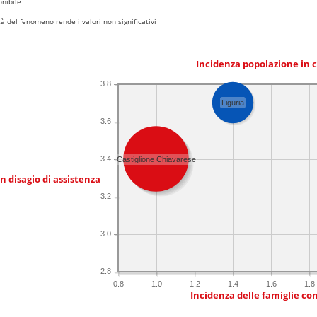
nibile
 del fenomeno rende i valori non significativi
Incidenza popolazione in 
3.8
Liguria
3.6
3.4
Castiglione Chiavarese
in disagio di assistenza
3.2
3.0
2.8
0.8
1.0
1.2
1.4
1.6
1.8
Incidenza delle famiglie co