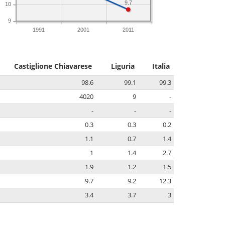
9.7
10
9
1991
2001
2011
Castiglione Chiavarese
Liguria
Italia
98.6
99.1
99.3
4020
9
-
-
-
-
0.3
0.3
0.2
1.1
0.7
1.4
1
1.4
2.7
1.9
1.2
1.5
9.7
9.2
12.3
3.4
3.7
3