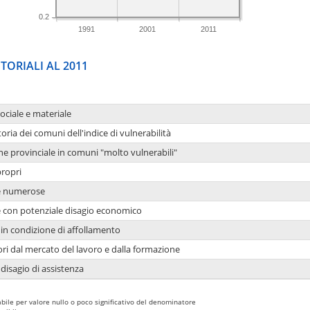
0.2
1991
2001
2011
TORIALI AL 2011
sociale e materiale
oria dei comuni dell'indice di vulnerabilità
ne provinciale in comuni "molto vulnerabili"
propri
ie numerose
ie con potenziale disagio economico
in condizione di affollamento
ori dal mercato del lavoro e dalla formazione
 disagio di assistenza
bile per valore nullo o poco significativo del denominatore