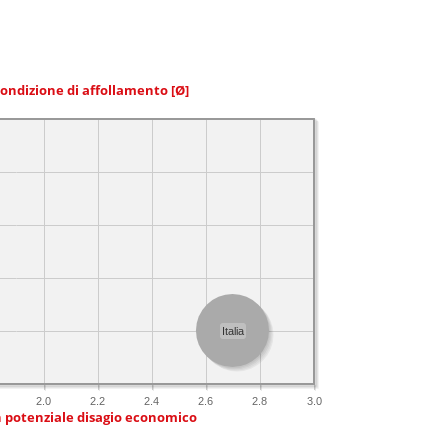
condizione di affollamento
[Ø]
Italia
2.0
2.2
2.4
2.6
2.8
3.0
n potenziale disagio economico