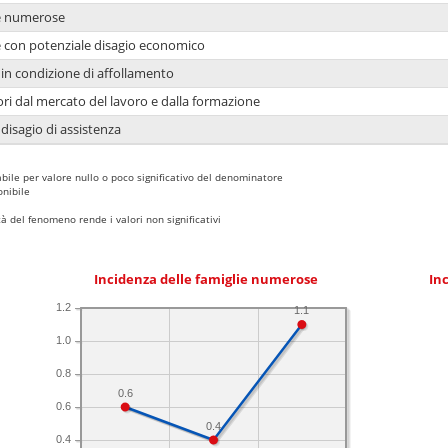
ie numerose
ie con potenziale disagio economico
in condizione di affollamento
ori dal mercato del lavoro e dalla formazione
 disagio di assistenza
bile per valore nullo o poco significativo del denominatore
nibile
 del fenomeno rende i valori non significativi
Incidenza delle famiglie numerose
Inc
1.2
1.1
1.0
0.8
0.6
0.6
0.4
0.4