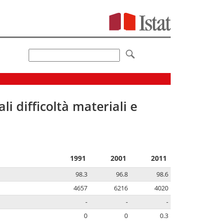
li difficoltà materiali e
1991
2001
2011
98.3
96.8
98.6
4657
6216
4020
-
-
-
0
0
0.3