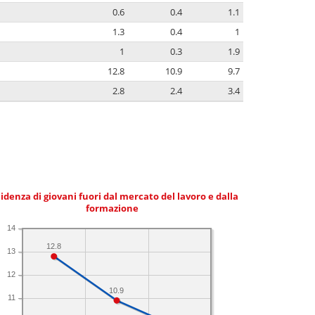
0.6
0.4
1.1
1.3
0.4
1
1
0.3
1.9
12.8
10.9
9.7
2.8
2.4
3.4
idenza di giovani fuori dal mercato del lavoro e dalla
formazione
14
12.8
13
12
10.9
11