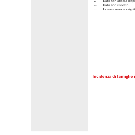
..
Dato non ancora dispo
...
Dato non rilevato
....
La mancanza o esiguità
Incidenza di famiglie 