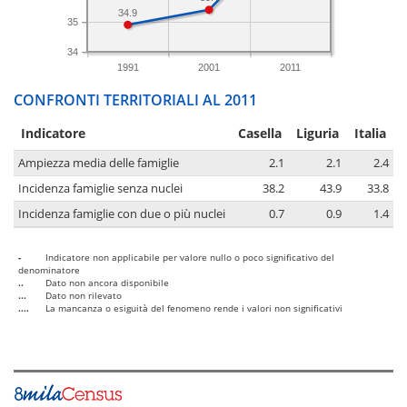
34.9
35
34
1991
2001
2011
CONFRONTI TERRITORIALI AL 2011
Indicatore
Casella
Liguria
Italia
Ampiezza media delle famiglie
2.1
2.1
2.4
Incidenza famiglie senza nuclei
38.2
43.9
33.8
Incidenza famiglie con due o più nuclei
0.7
0.9
1.4
-
Indicatore non applicabile per valore nullo o poco significativo del
denominatore
..
Dato non ancora disponibile
...
Dato non rilevato
....
La mancanza o esiguità del fenomeno rende i valori non significativi