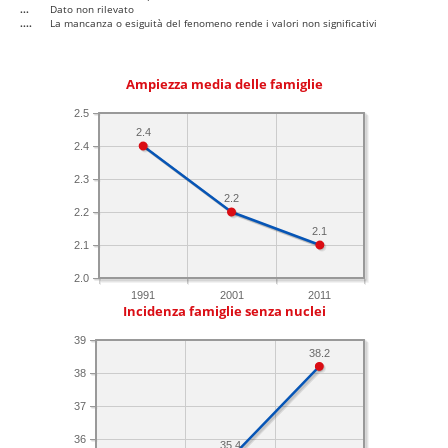
...
Dato non rilevato
....
La mancanza o esiguità del fenomeno rende i valori non significativi
Ampiezza media delle famiglie
2.5
2.4
2.4
2.3
2.2
2.2
2.1
2.1
2.0
1991
2001
2011
Incidenza famiglie senza nuclei
39
38.2
38
37
36
35.4