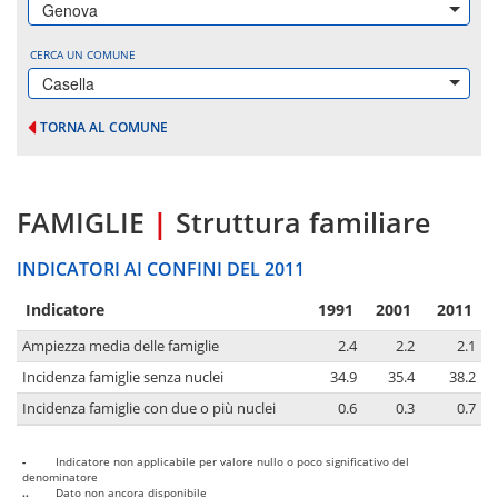
Genova
CERCA UN COMUNE
Casella
TORNA AL COMUNE
FAMIGLIE
|
Struttura familiare
INDICATORI AI CONFINI DEL 2011
Indicatore
1991
2001
2011
Ampiezza media delle famiglie
2.4
2.2
2.1
Incidenza famiglie senza nuclei
34.9
35.4
38.2
Incidenza famiglie con due o più nuclei
0.6
0.3
0.7
-
Indicatore non applicabile per valore nullo o poco significativo del
denominatore
..
Dato non ancora disponibile