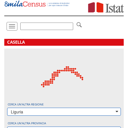
Vai
direttamente
a:
Contenuto
Ricerca
Toggle
navigation
.
CASELLA
CERCA UN'ALTRA REGIONE
Liguria
CERCA UN'ALTRA PROVINCIA