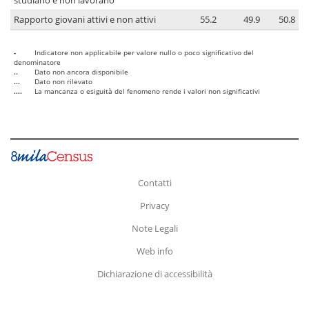
studiano e non lavorano
Rapporto giovani attivi e non attivi
55.2
49.9
50.8
-
Indicatore non applicabile per valore nullo o poco significativo del
denominatore
..
Dato non ancora disponibile
...
Dato non rilevato
....
La mancanza o esiguità del fenomeno rende i valori non significativi
Contatti
Privacy
Note Legali
Web info
Dichiarazione di accessibilità