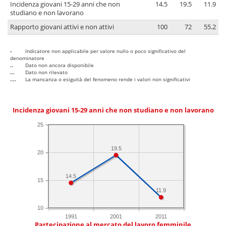
Incidenza giovani 15-29 anni che non
14.5
19.5
11.9
studiano e non lavorano
Rapporto giovani attivi e non attivi
100
72
55.2
-
Indicatore non applicabile per valore nullo o poco significativo del
denominatore
..
Dato non ancora disponibile
...
Dato non rilevato
....
La mancanza o esiguità del fenomeno rende i valori non significativi
Incidenza giovani 15-29 anni che non studiano e non lavorano
25
19.5
20
14.5
15
11.9
10
1991
2001
2011
Partecipazione al mercato del lavoro femminile