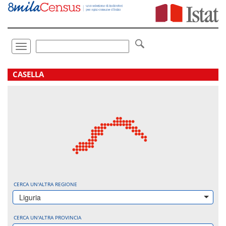
Vai
direttamente
a:
Contenuto
Ricerca
Toggle
navigation
.
CASELLA
CERCA UN'ALTRA REGIONE
Liguria
CERCA UN'ALTRA PROVINCIA