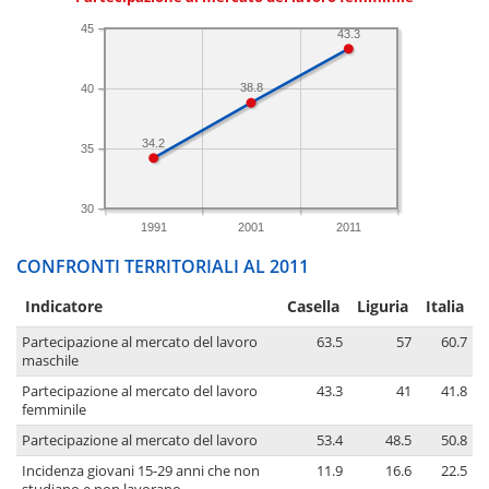
45
43.3
38.8
40
34.2
35
30
1991
2001
2011
CONFRONTI TERRITORIALI AL 2011
Indicatore
Casella
Liguria
Italia
Partecipazione al mercato del lavoro
63.5
57
60.7
maschile
Partecipazione al mercato del lavoro
43.3
41
41.8
femminile
Partecipazione al mercato del lavoro
53.4
48.5
50.8
Incidenza giovani 15-29 anni che non
11.9
16.6
22.5