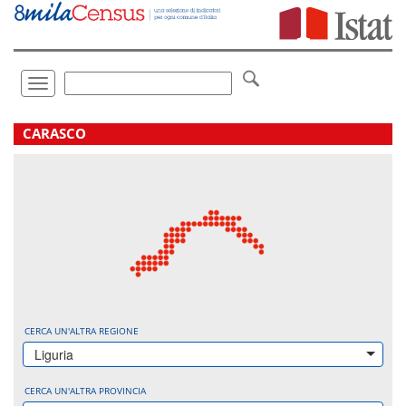
Vai
direttamente
a:
Contenuto
Ricerca
Toggle
navigation
.
CARASCO
CERCA UN'ALTRA REGIONE
Liguria
CERCA UN'ALTRA PROVINCIA