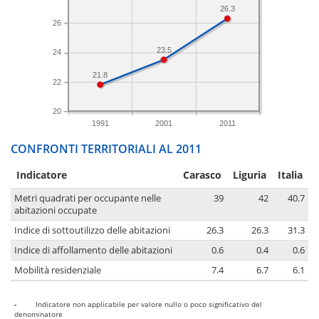
26.3
26
23.5
24
21.8
22
20
1991
2001
2011
CONFRONTI TERRITORIALI AL 2011
Indicatore
Carasco
Liguria
Italia
Metri quadrati per occupante nelle
39
42
40.7
abitazioni occupate
Indice di sottoutilizzo delle abitazioni
26.3
26.3
31.3
Indice di affollamento delle abitazioni
0.6
0.4
0.6
Mobilità residenziale
7.4
6.7
6.1
-
Indicatore non applicabile per valore nullo o poco significativo del
denominatore