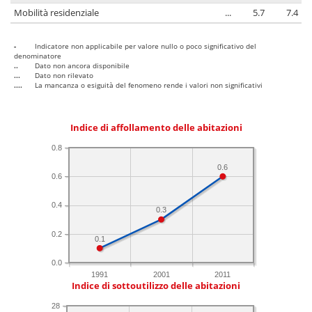
Mobilità residenziale
...
5.7
7.4
-
Indicatore non applicabile per valore nullo o poco significativo del
denominatore
..
Dato non ancora disponibile
...
Dato non rilevato
....
La mancanza o esiguità del fenomeno rende i valori non significativi
Indice di affollamento delle abitazioni
0.8
0.6
0.6
0.4
0.3
0.2
0.1
0.0
1991
2001
2011
Indice di sottoutilizzo delle abitazioni
28