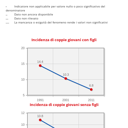
-
Indicatore non applicabile per valore nullo o poco significativo del
denominatore
..
Dato non ancora disponibile
...
Dato non rilevato
....
La mancanza o esiguità del fenomeno rende i valori non significativi
Incidenza di coppie giovani con figli
20
14.4
15
10.3
10
6.8
5
1991
2001
2011
Incidenza di coppie giovani senza figli
12
10.8
10