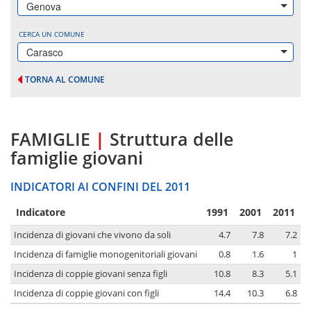
Genova
CERCA UN COMUNE
Carasco
TORNA AL COMUNE
FAMIGLIE
|
Struttura delle
famiglie giovani
INDICATORI AI CONFINI DEL 2011
Indicatore
1991
2001
2011
Incidenza di giovani che vivono da soli
4.7
7.8
7.2
Incidenza di famiglie monogenitoriali giovani
0.8
1.6
1
Incidenza di coppie giovani senza figli
10.8
8.3
5.1
Incidenza di coppie giovani con figli
14.4
10.3
6.8