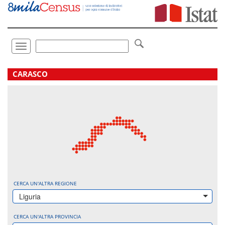
Vai
direttamente
a:
Contenuto
Ricerca
Toggle
navigation
.
CARASCO
CERCA UN'ALTRA REGIONE
Liguria
CERCA UN'ALTRA PROVINCIA