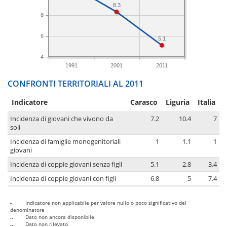
8.3
8
6
5.1
4
1991
2001
2011
CONFRONTI TERRITORIALI AL 2011
Indicatore
Carasco
Liguria
Italia
Incidenza di giovani che vivono da
7.2
10.4
7
soli
Incidenza di famiglie monogenitoriali
1
1.1
1
giovani
Incidenza di coppie giovani senza figli
5.1
2.8
3.4
Incidenza di coppie giovani con figli
6.8
5
7.4
-
Indicatore non applicabile per valore nullo o poco significativo del
denominatore
..
Dato non ancora disponibile
...
Dato non rilevato