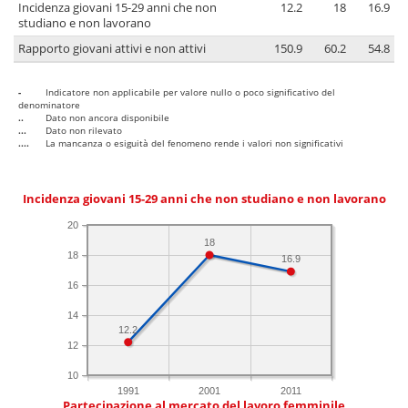
Incidenza giovani 15-29 anni che non
12.2
18
16.9
studiano e non lavorano
Rapporto giovani attivi e non attivi
150.9
60.2
54.8
-
Indicatore non applicabile per valore nullo o poco significativo del
denominatore
..
Dato non ancora disponibile
...
Dato non rilevato
....
La mancanza o esiguità del fenomeno rende i valori non significativi
Incidenza giovani 15-29 anni che non studiano e non lavorano
20
18
18
16.9
16
14
12.2
12
10
1991
2001
2011
Partecipazione al mercato del lavoro femminile