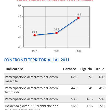
50
44.3
45
40
36.9
35.8
35
30
1991
2001
2011
CONFRONTI TERRITORIALI AL 2011
Indicatore
Carasco
Liguria
Italia
Partecipazione al mercato del lavoro
62.9
57
60.7
maschile
Partecipazione al mercato del lavoro
44.3
41
41.8
femminile
Partecipazione al mercato del lavoro
53.3
48.5
50.8
Incidenza giovani 15-29 anni che non
16.9
16.6
22.5