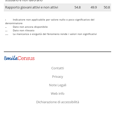
studiano e non lavorano
Rapporto giovani attivi e non attivi
54.8
49.9
50.8
-
Indicatore non applicabile per valore nullo o poco significativo del
denominatore
..
Dato non ancora disponibile
...
Dato non rilevato
....
La mancanza o esiguità del fenomeno rende i valori non significativi
Contatti
Privacy
Note Legali
Web info
Dichiarazione di accessibilità