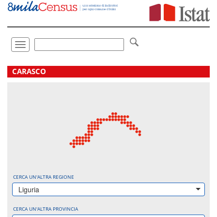
Vai
direttamente
a:
Contenuto
Ricerca
Toggle
navigation
.
CARASCO
CERCA UN'ALTRA REGIONE
Liguria
CERCA UN'ALTRA PROVINCIA