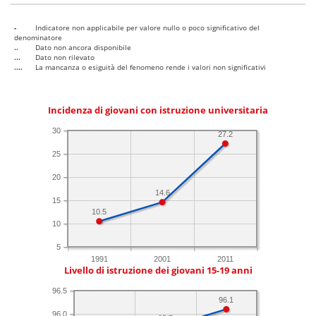
-
Indicatore non applicabile per valore nullo o poco significativo del
denominatore
..
Dato non ancora disponibile
...
Dato non rilevato
....
La mancanza o esiguità del fenomeno rende i valori non significativi
Incidenza di giovani con istruzione universitaria
30
27.2
25
20
14.6
15
10.5
10
5
1991
2001
2011
Livello di istruzione dei giovani 15-19 anni
96.5
96.1
96.0