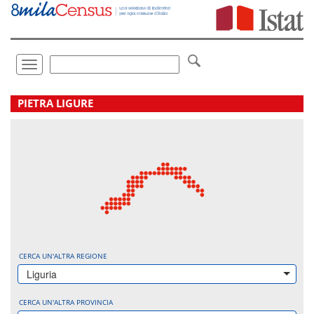
Vai
direttamente
a:
Contenuto
Ricerca
Toggle
navigation
.
PIETRA LIGURE
CERCA UN'ALTRA REGIONE
Liguria
CERCA UN'ALTRA PROVINCIA