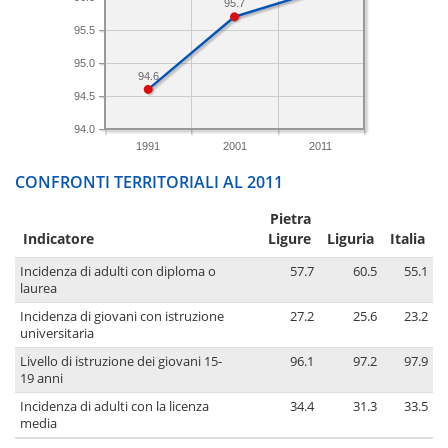
95.7
95.5
95.0
94.6
94.5
94.0
1991
2001
2011
CONFRONTI TERRITORIALI AL 2011
Pietra
Indicatore
Ligure
Liguria
Italia
Incidenza di adulti con diploma o
57.7
60.5
55.1
laurea
Incidenza di giovani con istruzione
27.2
25.6
23.2
universitaria
Livello di istruzione dei giovani 15-
96.1
97.2
97.9
19 anni
Incidenza di adulti con la licenza
34.4
31.3
33.5
media