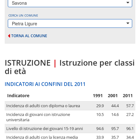
Savona
CERCA UN COMUNE
Pietra Ligure
TORNA AL COMUNE
ISTRUZIONE
|
Istruzione per classi
di età
INDICATORI AI CONFINI DEL 2011
Indicatore
1991
2001
2011
Incidenza di adulti con diploma o laurea
29.9
44.4
57.7
Incidenza di giovani con istruzione
10.5
14.6
27.2
universitaria
Livello di istruzione dei giovani 15-19 anni
94.6
95.7
96.1
Incidenza di adulti con la licenza media
33.9
35.7
34.4