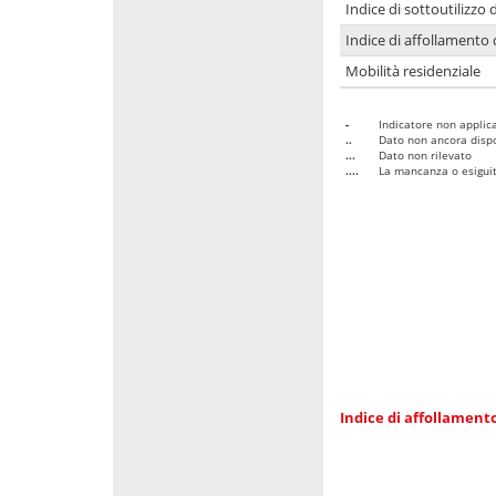
Indice di sottoutilizzo 
Indice di affollamento 
Mobilità residenziale
-
Indicatore non applica
..
Dato non ancora dispo
...
Dato non rilevato
....
La mancanza o esiguità
Indice di affollamento