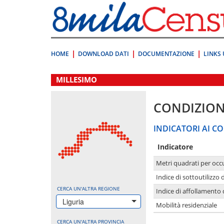
Vai
direttamente
a:
Contenuto
Ricerca
HOME
DOWNLOAD DATI
DOCUMENTAZIONE
LINKS 
.
MILLESIMO
CONDIZION
INDICATORI AI CO
Indicatore
Metri quadrati per occ
Indice di sottoutilizzo 
CERCA UN'ALTRA REGIONE
Indice di affollamento 
Liguria
Mobilità residenziale
CERCA UN'ALTRA PROVINCIA