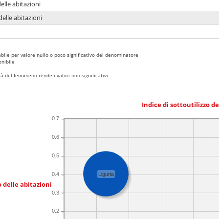
delle abitazioni
delle abitazioni
bile per valore nullo o poco significativo del denominatore
nibile
 del fenomeno rende i valori non significativi
Indice di sottoutilizzo d
0.7
0.6
0.5
0.4
Liguria
 delle abitazioni
0.3
0.2