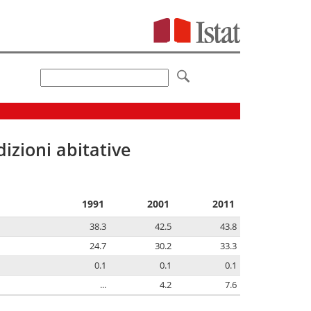
izioni abitative
1991
2001
2011
38.3
42.5
43.8
24.7
30.2
33.3
0.1
0.1
0.1
...
4.2
7.6