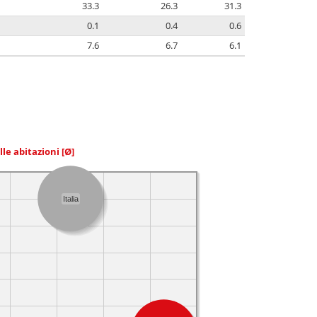
33.3
26.3
31.3
0.1
0.4
0.6
7.6
6.7
6.1
elle abitazioni
[Ø]
Italia