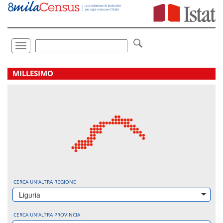
Vai
direttamente
a:
Contenuto
Ricerca
Toggle
navigation
.
MILLESIMO
CERCA UN'ALTRA REGIONE
Liguria
CERCA UN'ALTRA PROVINCIA