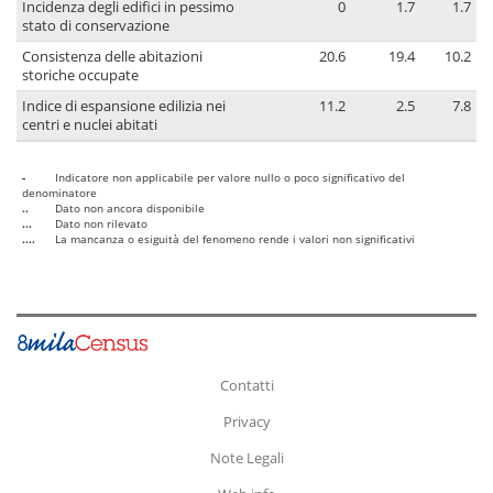
Incidenza degli edifici in pessimo
0
1.7
1.7
stato di conservazione
Consistenza delle abitazioni
20.6
19.4
10.2
storiche occupate
Indice di espansione edilizia nei
11.2
2.5
7.8
centri e nuclei abitati
-
Indicatore non applicabile per valore nullo o poco significativo del
denominatore
..
Dato non ancora disponibile
...
Dato non rilevato
....
La mancanza o esiguità del fenomeno rende i valori non significativi
Contatti
Privacy
Note Legali