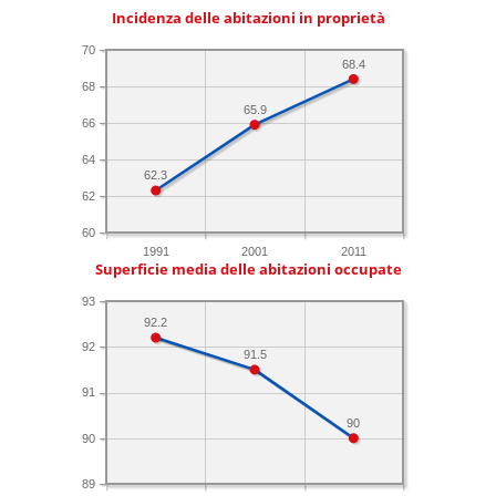
Incidenza delle abitazioni in proprietà
70
68.4
68
65.9
66
64
62.3
62
60
1991
2001
2011
Superficie media delle abitazioni occupate
93
92.2
92
91.5
91
90
90
89