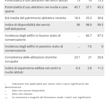
Potenzialità d'uso abitativo nei centri abitati
15
10
13.5
Potenzialità d'uso abitativo nei nuclei e case
45.7
37.1
45.3
sparse
Età media del patrimonio abitativo recente
18.3
25.3
30.6
Indice di disponibilità dei servizi
96
98.9
99.5
nell'abitazione
Incidenza degli edifici in buono stato di
...
66.7
97.5
conservazione
Incidenza degli edifici in pessimo stato di
...
7.6
0
conservazione
Consistenza delle abitazioni storiche
23.1
21
20.6
occupate
Indice di espansione edilizia nei centri e
6.3
2.8
11.2
nuclei abitati
-
Indicatore non applicabile per valore nullo o poco significativo del
denominatore
..
Dato non ancora disponibile
...
Dato non rilevato
....
La mancanza o esiguità del fenomeno rende i valori non significativi