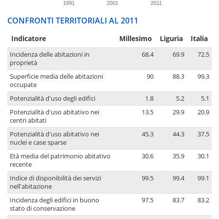
1991
2001
2011
CONFRONTI TERRITORIALI AL 2011
Indicatore
Millesimo
Liguria
Italia
Incidenza delle abitazioni in
68.4
69.9
72.5
proprietà
Superficie media delle abitazioni
90
88.3
99.3
occupate
Potenzialità d'uso degli edifici
1.8
5.2
5.1
Potenzialità d'uso abitativo nei
13.5
29.9
20.9
centri abitati
Potenzialità d'uso abitativo nei
45.3
44.3
37.5
nuclei e case sparse
Età media del patrimonio abitativo
30.6
35.9
30.1
recente
Indice di disponibilità dei servizi
99.5
99.4
99.1
nell'abitazione
Incidenza degli edifici in buono
97.5
83.7
83.2
stato di conservazione