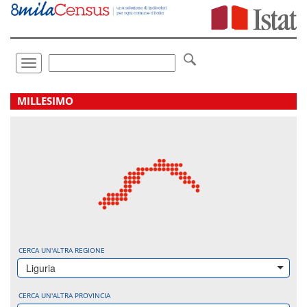
Vai
direttamente
a:
Contenuto
Ricerca
Toggle
navigation
.
MILLESIMO
CERCA UN'ALTRA REGIONE
Liguria
CERCA UN'ALTRA PROVINCIA