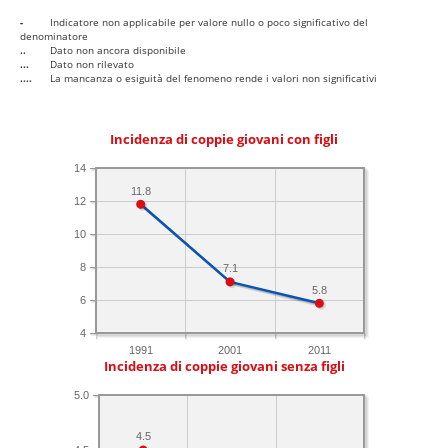
-
Indicatore non applicabile per valore nullo o poco significativo del
denominatore
..
Dato non ancora disponibile
...
Dato non rilevato
....
La mancanza o esiguità del fenomeno rende i valori non significativi
Incidenza di coppie giovani con figli
14
11.8
12
10
8
7.1
5.8
6
4
1991
2001
2011
Incidenza di coppie giovani senza figli
5.0
4.5