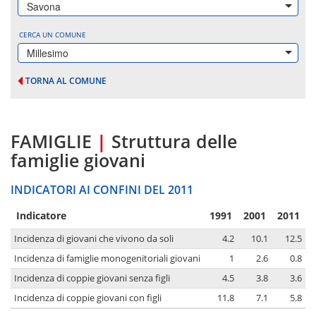
Savona
CERCA UN COMUNE
Millesimo
TORNA AL COMUNE
FAMIGLIE
|
Struttura delle
famiglie giovani
INDICATORI AI CONFINI DEL 2011
Indicatore
1991
2001
2011
Incidenza di giovani che vivono da soli
4.2
10.1
12.5
Incidenza di famiglie monogenitoriali giovani
1
2.6
0.8
Incidenza di coppie giovani senza figli
4.5
3.8
3.6
Incidenza di coppie giovani con figli
11.8
7.1
5.8