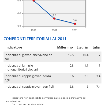
4.5
4.0
3.8
3.6
3.5
1991
2001
2011
CONFRONTI TERRITORIALI AL 2011
Indicatore
Millesimo
Liguria
Italia
Incidenza di giovani che vivono da
12.5
10.4
7
soli
Incidenza di famiglie
0.8
1.1
1
monogenitoriali giovani
Incidenza di coppie giovani senza
3.6
2.8
3.4
figli
Incidenza di coppie giovani con figli
5.8
5
7.4
-
Indicatore non applicabile per valore nullo o poco significativo del
denominatore
..
Dato non ancora disponibile