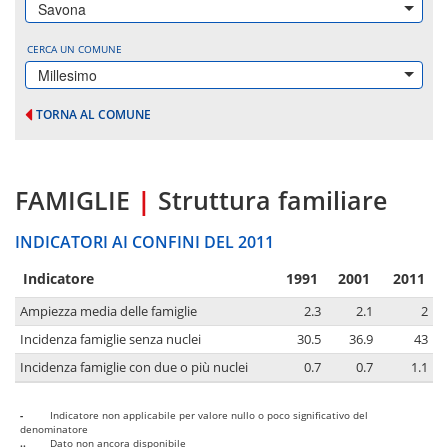
Savona
CERCA UN COMUNE
Millesimo
TORNA AL COMUNE
FAMIGLIE
|
Struttura familiare
INDICATORI AI CONFINI DEL 2011
Indicatore
1991
2001
2011
Ampiezza media delle famiglie
2.3
2.1
2
Incidenza famiglie senza nuclei
30.5
36.9
43
Incidenza famiglie con due o più nuclei
0.7
0.7
1.1
-
Indicatore non applicabile per valore nullo o poco significativo del
denominatore
..
Dato non ancora disponibile