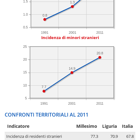
1.5
1.3
1.0
0.8
0.5
1991
2001
2011
Incidenza di minori stranieri
25
20.8
20
14.9
15
10
7.7
5
1991
2001
2011
CONFRONTI TERRITORIALI AL 2011
Indicatore
Millesimo
Liguria
Italia
Incidenza di residenti stranieri
77.3
70.9
67.8