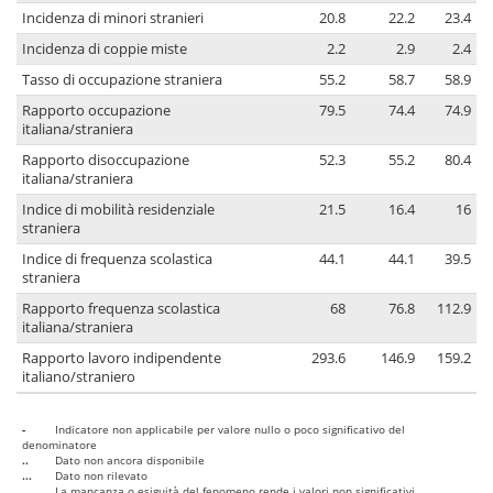
Incidenza di minori stranieri
20.8
22.2
23.4
Incidenza di coppie miste
2.2
2.9
2.4
Tasso di occupazione straniera
55.2
58.7
58.9
Rapporto occupazione
79.5
74.4
74.9
italiana/straniera
Rapporto disoccupazione
52.3
55.2
80.4
italiana/straniera
Indice di mobilità residenziale
21.5
16.4
16
straniera
Indice di frequenza scolastica
44.1
44.1
39.5
straniera
Rapporto frequenza scolastica
68
76.8
112.9
italiana/straniera
Rapporto lavoro indipendente
293.6
146.9
159.2
italiano/straniero
-
Indicatore non applicabile per valore nullo o poco significativo del
denominatore
..
Dato non ancora disponibile
...
Dato non rilevato
....
La mancanza o esiguità del fenomeno rende i valori non significativi