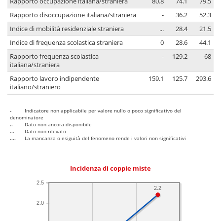
Rapporto occupazione italiana/straniera
80.8
74.1
79.5
Rapporto disoccupazione italiana/straniera
-
36.2
52.3
Indice di mobilità residenziale straniera
...
28.4
21.5
Indice di frequenza scolastica straniera
0
28.6
44.1
Rapporto frequenza scolastica
-
129.2
68
italiana/straniera
Rapporto lavoro indipendente
159.1
125.7
293.6
italiano/straniero
-
Indicatore non applicabile per valore nullo o poco significativo del
denominatore
..
Dato non ancora disponibile
...
Dato non rilevato
....
La mancanza o esiguità del fenomeno rende i valori non significativi
Incidenza di coppie miste
2.5
2.2
2.0