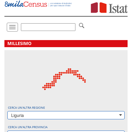
Vai
direttamente
a:
Contenuto
Ricerca
Toggle
navigation
.
MILLESIMO
CERCA UN'ALTRA REGIONE
Liguria
CERCA UN'ALTRA PROVINCIA