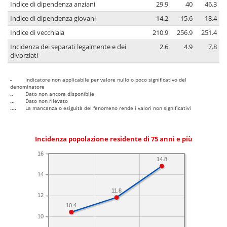
Indice di dipendenza anziani
29.9
40
46.3
Indice di dipendenza giovani
14.2
15.6
18.4
Indice di vecchiaia
210.9
256.9
251.4
Incidenza dei separati legalmente e dei
2.6
4.9
7.8
divorziati
-
Indicatore non applicabile per valore nullo o poco significativo del
denominatore
..
Dato non ancora disponibile
...
Dato non rilevato
....
La mancanza o esiguità del fenomeno rende i valori non significativi
Incidenza popolazione residente di 75 anni e più
16
14.8
14
11.8
12
10.4
10