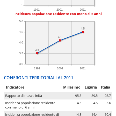
8
1991
2001
2011
Incidenza popolazione residente con meno di 6 anni
5.0
4.5
4.5
4.1
4.0
3.5
3.5
3.0
1991
2001
2011
CONFRONTI TERRITORIALI AL 2011
Indicatore
Millesimo
Liguria
Italia
Rapporto di mascolinità
95.3
89.5
93.7
Incidenza popolazione residente
4.5
4.5
5.6
con meno di 6 anni
Incidenza popolazione residente di
14.8
14.4
10.4