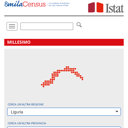
Vai
direttamente
a:
Contenuto
Ricerca
Toggle
navigation
.
MILLESIMO
CERCA UN'ALTRA REGIONE
Liguria
CERCA UN'ALTRA PROVINCIA