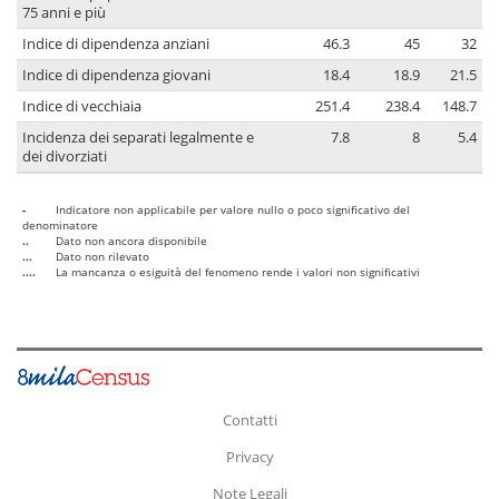
75 anni e più
Indice di dipendenza anziani
46.3
45
32
Indice di dipendenza giovani
18.4
18.9
21.5
Indice di vecchiaia
251.4
238.4
148.7
Incidenza dei separati legalmente e
7.8
8
5.4
dei divorziati
-
Indicatore non applicabile per valore nullo o poco significativo del
denominatore
..
Dato non ancora disponibile
...
Dato non rilevato
....
La mancanza o esiguità del fenomeno rende i valori non significativi
Contatti
Privacy
Note Legali