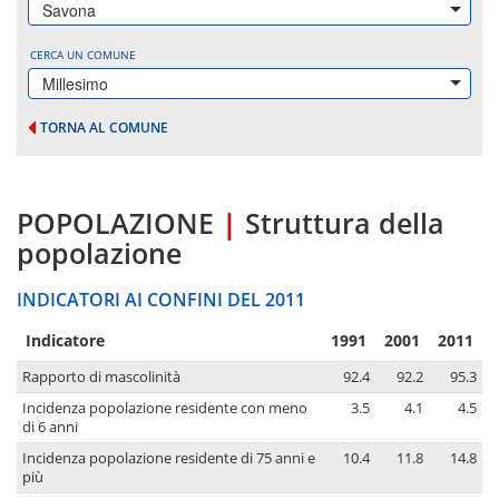
Savona
CERCA UN COMUNE
Millesimo
TORNA AL COMUNE
POPOLAZIONE
|
Struttura della
popolazione
INDICATORI AI CONFINI DEL 2011
Indicatore
1991
2001
2011
Rapporto di mascolinità
92.4
92.2
95.3
Incidenza popolazione residente con meno
3.5
4.1
4.5
di 6 anni
Incidenza popolazione residente di 75 anni e
10.4
11.8
14.8
più