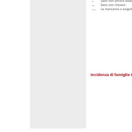
..
Dato non ancora dispo
...
Dato non rilevato
....
La mancanza o esiguità
Incidenza di famiglie 