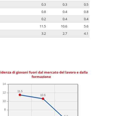
0.3
0.3
0.5
0.8
0.4
0.8
0.2
0.4
0.4
11.5
10.6
5.6
3.2
2.7
4.1
idenza di giovani fuori dal mercato del lavoro e dalla
formazione
14
11.5
12
10.6
10
8