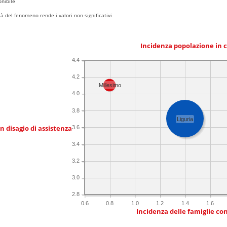
nibile
 del fenomeno rende i valori non significativi
Incidenza popolazione in 
4.4
4.2
Millesimo
4.0
3.8
Liguria
in disagio di assistenza
3.6
3.4
3.2
3.0
2.8
0.6
0.8
1.0
1.2
1.4
1.6
Incidenza delle famiglie co