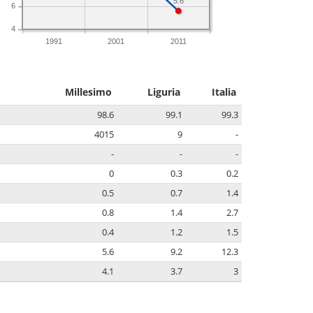
5.6
6
4
1991
2001
2011
Millesimo
Liguria
Italia
98.6
99.1
99.3
4015
9
-
-
-
-
0
0.3
0.2
0.5
0.7
1.4
0.8
1.4
2.7
0.4
1.2
1.5
5.6
9.2
12.3
4.1
3.7
3