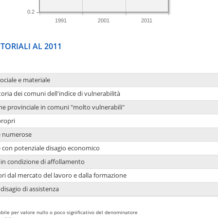
0.2
1991
2001
2011
TORIALI AL 2011
sociale e materiale
oria dei comuni dell'indice di vulnerabilità
ne provinciale in comuni "molto vulnerabili"
propri
ie numerose
ie con potenziale disagio economico
in condizione di affollamento
ori dal mercato del lavoro e dalla formazione
 disagio di assistenza
bile per valore nullo o poco significativo del denominatore