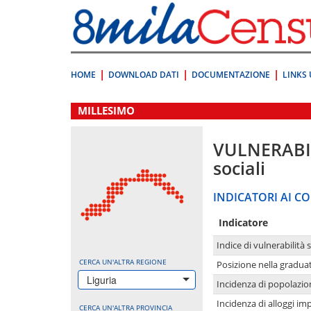
Vai
direttamente
a:
Contenuto
Ricerca
HOME
DOWNLOAD DATI
DOCUMENTAZIONE
LINKS 
.
MILLESIMO
VULNERABI
sociali
INDICATORI AI CO
Indicatore
Indice di vulnerabilità 
CERCA UN'ALTRA REGIONE
Posizione nella graduat
Liguria
Incidenza di popolazio
Incidenza di alloggi im
CERCA UN'ALTRA PROVINCIA