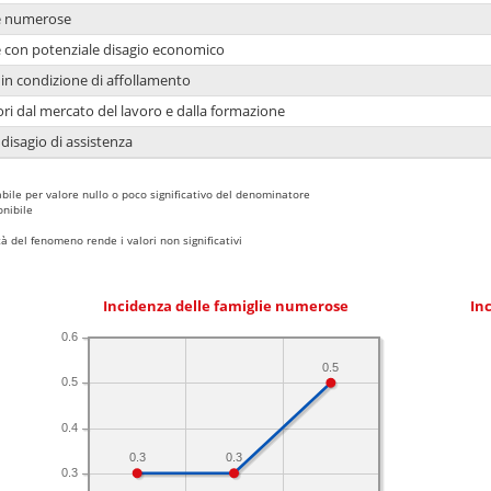
ie numerose
ie con potenziale disagio economico
in condizione di affollamento
ori dal mercato del lavoro e dalla formazione
 disagio di assistenza
bile per valore nullo o poco significativo del denominatore
nibile
 del fenomeno rende i valori non significativi
Incidenza delle famiglie numerose
Inc
0.6
0.5
0.5
0.4
0.3
0.3
0.3