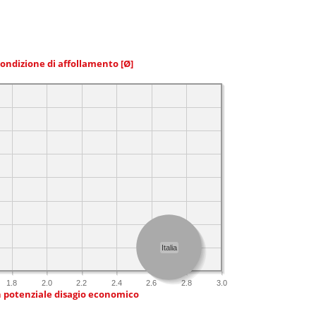
condizione di affollamento
[Ø]
Italia
1.8
2.0
2.2
2.4
2.6
2.8
3.0
n potenziale disagio economico