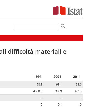
li difficoltà materiali e
1991
2001
2011
98.3
98.1
98.6
4538.5
3809
4015
-
-
-
0
0.1
0