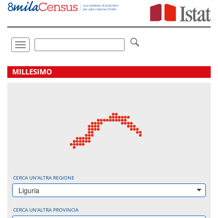
Vai
direttamente
a:
Contenuto
Ricerca
Toggle
navigation
.
MILLESIMO
CERCA UN'ALTRA REGIONE
Liguria
CERCA UN'ALTRA PROVINCIA