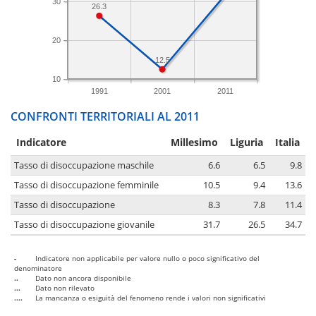
30
26.3
20
12.5
10
1991
2001
2011
CONFRONTI TERRITORIALI AL 2011
Indicatore
Millesimo
Liguria
Italia
Tasso di disoccupazione maschile
6.6
6.5
9.8
Tasso di disoccupazione femminile
10.5
9.4
13.6
Tasso di disoccupazione
8.3
7.8
11.4
Tasso di disoccupazione giovanile
31.7
26.5
34.7
-
Indicatore non applicabile per valore nullo o poco significativo del
denominatore
..
Dato non ancora disponibile
...
Dato non rilevato
....
La mancanza o esiguità del fenomeno rende i valori non significativi