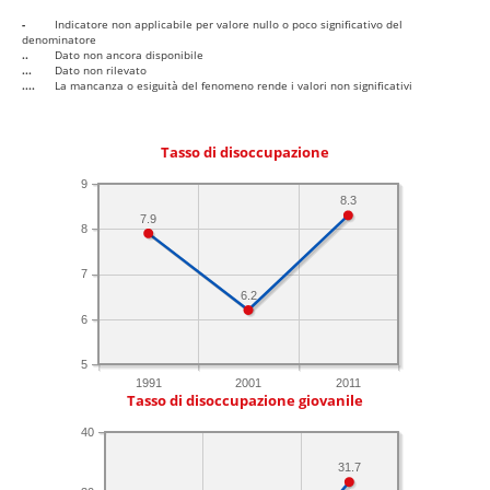
-
Indicatore non applicabile per valore nullo o poco significativo del
denominatore
..
Dato non ancora disponibile
...
Dato non rilevato
....
La mancanza o esiguità del fenomeno rende i valori non significativi
Tasso di disoccupazione
9
8.3
7.9
8
7
6.2
6
5
1991
2001
2011
Tasso di disoccupazione giovanile
40
31.7