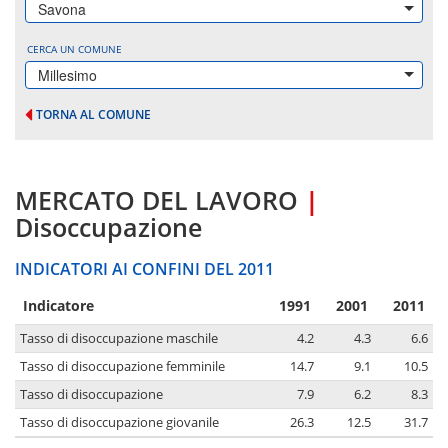
Savona
CERCA UN COMUNE
Millesimo
TORNA AL COMUNE
MERCATO DEL LAVORO
|
Disoccupazione
INDICATORI AI CONFINI DEL 2011
Indicatore
1991
2001
2011
Tasso di disoccupazione maschile
4.2
4.3
6.6
Tasso di disoccupazione femminile
14.7
9.1
10.5
Tasso di disoccupazione
7.9
6.2
8.3
Tasso di disoccupazione giovanile
26.3
12.5
31.7