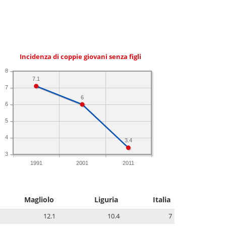
Incidenza di coppie giovani senza figli
8
7.1
7
6
6
5
4
3.4
3
1991
2001
2011
Magliolo
Liguria
Italia
12.1
10.4
7