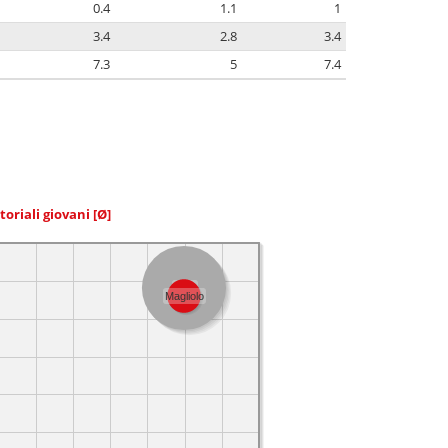
0.4
1.1
1
3.4
2.8
3.4
7.3
5
7.4
toriali giovani
[Ø]
Italia
Magliolo