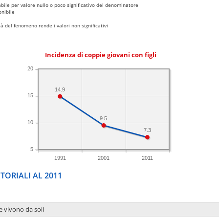
bile per valore nullo o poco significativo del denominatore
nibile
 del fenomeno rende i valori non significativi
Incidenza di coppie giovani con figli
20
14.9
15
9.5
10
7.3
5
1991
2001
2011
TORIALI AL 2011
e vivono da soli