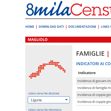
Vai
direttamente
a:
Contenuto
Ricerca
HOME
DOWNLOAD DATI
DOCUMENTAZIONE
LINKS 
.
MAGLIOLO
FAMIGLIE
|
INDICATORI AI CO
Indicatore
Incidenza di giovani ch
Incidenza di famiglie m
CERCA UN'ALTRA REGIONE
Incidenza di coppie giov
Liguria
Incidenza di coppie giov
CERCA UN'ALTRA PROVINCIA