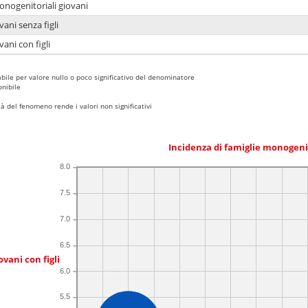
onogenitoriali giovani
ani senza figli
ani con figli
bile per valore nullo o poco significativo del denominatore
nibile
 del fenomeno rende i valori non significativi
Incidenza di famiglie monogeni
8.0
7.5
7.0
6.5
ovani con figli
6.0
5.5