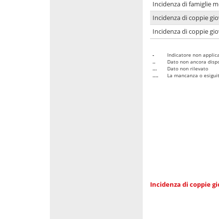
Incidenza di famiglie m
Incidenza di coppie giov
Incidenza di coppie giov
-
Indicatore non applica
..
Dato non ancora dispo
...
Dato non rilevato
....
La mancanza o esiguità
Incidenza di coppie gi