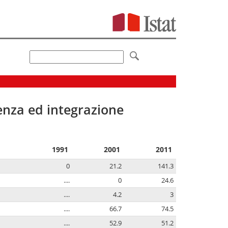
senza ed integrazione
1991
2001
2011
0
21.2
141.3
....
0
24.6
....
4.2
3
....
66.7
74.5
....
52.9
51.2