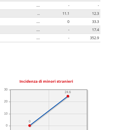
....
-
-
...
11.1
12.3
....
0
33.3
....
-
17.4
....
-
352.9
Incidenza di minori stranieri
30
24.6
20
10
0
0