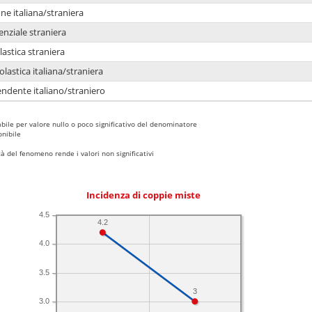
e italiana/straniera
enziale straniera
lastica straniera
lastica italiana/straniera
ndente italiano/straniero
bile per valore nullo o poco significativo del denominatore
nibile
 del fenomeno rende i valori non significativi
Incidenza di coppie miste
4.5
4.2
4.0
3.5
3
3.0