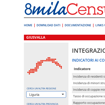
Vai
direttamente
a:
Contenuto
Ricerca
HOME
DOWNLOAD DATI
DOCUMENTAZIONE
LINKS 
.
GIUSVALLA
INTEGRAZI
INDICATORI AI CO
Indicatore
Incidenza di residenti s
Incidenza di minori str
CERCA UN'ALTRA REGIONE
Incidenza di coppie mi
Liguria
Tasso di occupazione s
Rapporto occupazione i
CERCA UN'ALTRA PROVINCIA