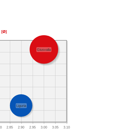
a
[Ø]
Giusvalla
Liguria
80
2.85
2.90
2.95
3.00
3.05
3.10