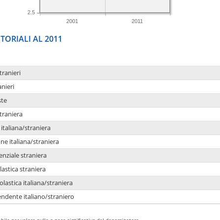
2.5
2001
2011
TORIALI AL 2011
tranieri
anieri
ste
traniera
taliana/straniera
e italiana/straniera
enziale straniera
lastica straniera
lastica italiana/straniera
ndente italiano/straniero
bile per valore nullo o poco significativo del denominatore