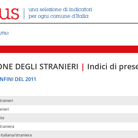
UTILI
ONE DEGLI STRANIERI
|
Indici di pre
NFINI DEL 2011
tranieri
anieri
ste
traniera
taliana/straniera