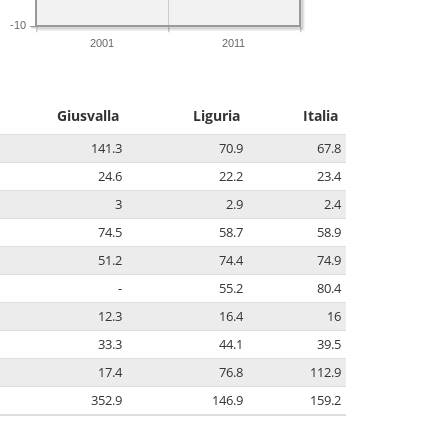
-10
2001
2011
Giusvalla
Liguria
Italia
141.3
70.9
67.8
24.6
22.2
23.4
3
2.9
2.4
74.5
58.7
58.9
51.2
74.4
74.9
-
55.2
80.4
12.3
16.4
16
33.3
44.1
39.5
17.4
76.8
112.9
352.9
146.9
159.2