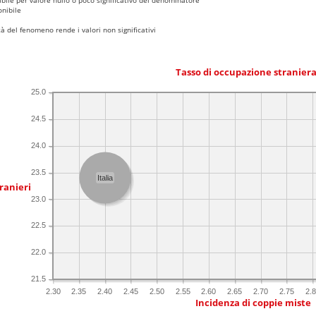
nibile
 del fenomeno rende i valori non significativi
Tasso di occupazione stranier
25.0
24.5
24.0
23.5
Italia
ranieri
23.0
22.5
22.0
21.5
2.30
2.35
2.40
2.45
2.50
2.55
2.60
2.65
2.70
2.75
2.
Incidenza di coppie miste