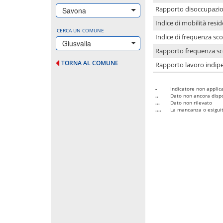
Rapporto disoccupazion
Savona
Indice di mobilità resid
CERCA UN COMUNE
Indice di frequenza sco
Giusvalla
Rapporto frequenza sco
TORNA AL COMUNE
Rapporto lavoro indipe
-
Indicatore non applica
..
Dato non ancora dispo
...
Dato non rilevato
....
La mancanza o esiguità