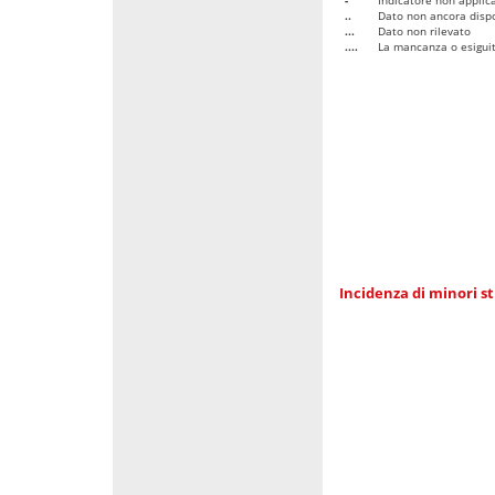
..
Dato non ancora dispo
...
Dato non rilevato
....
La mancanza o esiguità
Incidenza di minori st