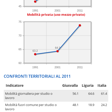
45
1991
2001
2011
Mobilità privata (uso mezzo privato)
75
70
64.3
65
63.2
60
1991
2001
2011
CONFRONTI TERRITORIALI AL 2011
Indicatore
Giusvalla
Liguria
Italia
Mobilità giornaliera per studio o
56.1
64.6
61.4
lavoro
Mobilità fuori comune per studio o
48.1
18.9
24.2
lavoro