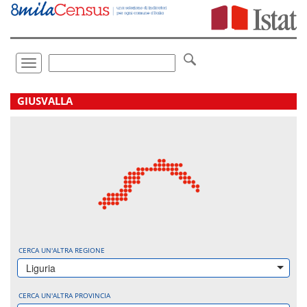
Vai
direttamente
a:
Contenuto
Ricerca
Toggle
navigation
.
GIUSVALLA
CERCA UN'ALTRA REGIONE
Liguria
CERCA UN'ALTRA PROVINCIA