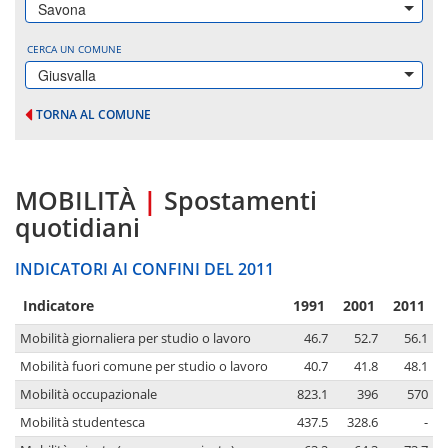
Savona
CERCA UN COMUNE
Giusvalla
TORNA AL COMUNE
MOBILITÀ
|
Spostamenti
quotidiani
INDICATORI AI CONFINI DEL 2011
Indicatore
1991
2001
2011
Mobilità giornaliera per studio o lavoro
46.7
52.7
56.1
Mobilità fuori comune per studio o lavoro
40.7
41.8
48.1
Mobilità occupazionale
823.1
396
570
Mobilità studentesca
437.5
328.6
-