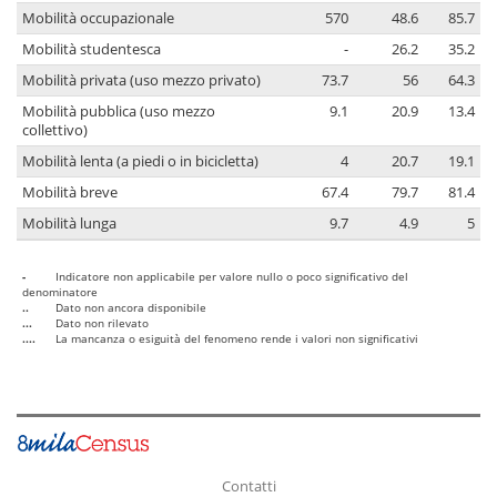
Mobilità occupazionale
570
48.6
85.7
Mobilità studentesca
-
26.2
35.2
Mobilità privata (uso mezzo privato)
73.7
56
64.3
Mobilità pubblica (uso mezzo
9.1
20.9
13.4
collettivo)
Mobilità lenta (a piedi o in bicicletta)
4
20.7
19.1
Mobilità breve
67.4
79.7
81.4
Mobilità lunga
9.7
4.9
5
-
Indicatore non applicabile per valore nullo o poco significativo del
denominatore
..
Dato non ancora disponibile
...
Dato non rilevato
....
La mancanza o esiguità del fenomeno rende i valori non significativi
Contatti