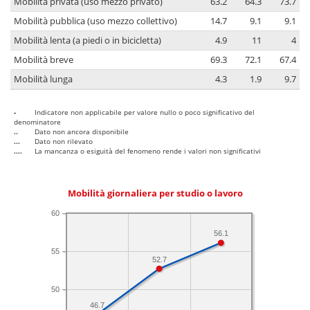
Mobilità privata (uso mezzo privato)
63.2
64.3
73.7
Mobilità pubblica (uso mezzo collettivo)
14.7
9.1
9.1
Mobilità lenta (a piedi o in bicicletta)
4.9
11
4
Mobilità breve
69.3
72.1
67.4
Mobilità lunga
4.3
1.9
9.7
-
Indicatore non applicabile per valore nullo o poco significativo del
denominatore
..
Dato non ancora disponibile
...
Dato non rilevato
....
La mancanza o esiguità del fenomeno rende i valori non significativi
Mobilità giornaliera per studio o lavoro
60
56.1
55
52.7
50
46.7