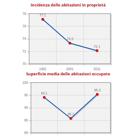
Incidenza delle abitazioni in proprietà
78
77.1
76
74
73.3
72.1
72
70
1991
2001
2011
Superficie media delle abitazioni occupate
100
95.3
94.1
95
90
85.7
85
80