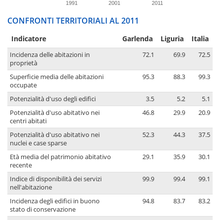
1991
2001
2011
CONFRONTI TERRITORIALI AL 2011
Indicatore
Garlenda
Liguria
Italia
Incidenza delle abitazioni in
72.1
69.9
72.5
proprietà
Superficie media delle abitazioni
95.3
88.3
99.3
occupate
Potenzialità d'uso degli edifici
3.5
5.2
5.1
Potenzialità d'uso abitativo nei
46.8
29.9
20.9
centri abitati
Potenzialità d'uso abitativo nei
52.3
44.3
37.5
nuclei e case sparse
Età media del patrimonio abitativo
29.1
35.9
30.1
recente
Indice di disponibilità dei servizi
99.9
99.4
99.1
nell'abitazione
Incidenza degli edifici in buono
94.8
83.7
83.2
stato di conservazione