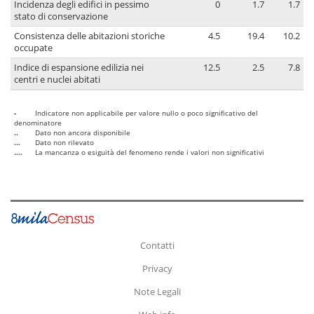
Incidenza degli edifici in pessimo
0
1.7
1.7
stato di conservazione
Consistenza delle abitazioni storiche
4.5
19.4
10.2
occupate
Indice di espansione edilizia nei
12.5
2.5
7.8
centri e nuclei abitati
-
Indicatore non applicabile per valore nullo o poco significativo del
denominatore
..
Dato non ancora disponibile
...
Dato non rilevato
....
La mancanza o esiguità del fenomeno rende i valori non significativi
Contatti
Privacy
Note Legali