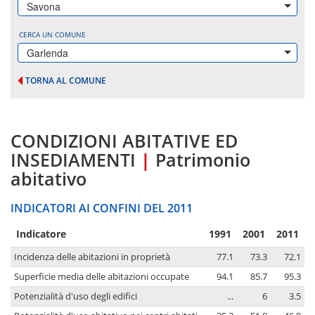
Savona
CERCA UN COMUNE
Garlenda
TORNA AL COMUNE
CONDIZIONI ABITATIVE ED
INSEDIAMENTI
|
Patrimonio
abitativo
INDICATORI AI CONFINI DEL 2011
Indicatore
1991
2001
2011
Incidenza delle abitazioni in proprietà
77.1
73.3
72.1
Superficie media delle abitazioni occupate
94.1
85.7
95.3
Potenzialità d'uso degli edifici
...
6
3.5