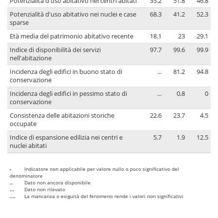
Potenzialità d'uso abitativo nei centri abitati
35.2
51.8
46.8
Potenzialità d'uso abitativo nei nuclei e case
68.3
41.2
52.3
sparse
Età media del patrimonio abitativo recente
18.1
23
29.1
Indice di disponibilità dei servizi
97.7
99.6
99.9
nell'abitazione
Incidenza degli edifici in buono stato di
...
81.2
94.8
conservazione
Incidenza degli edifici in pessimo stato di
...
0.8
0
conservazione
Consistenza delle abitazioni storiche
22.6
23.7
4.5
occupate
Indice di espansione edilizia nei centri e
5.7
1.9
12.5
nuclei abitati
-
Indicatore non applicabile per valore nullo o poco significativo del
denominatore
..
Dato non ancora disponibile
...
Dato non rilevato
....
La mancanza o esiguità del fenomeno rende i valori non significativi