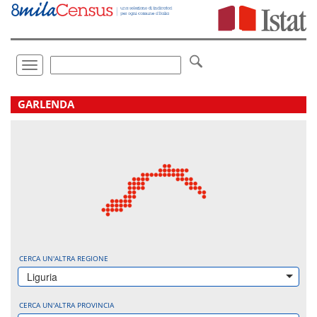
Vai
direttamente
a:
Contenuto
Ricerca
Toggle
navigation
.
GARLENDA
CERCA UN'ALTRA REGIONE
Liguria
CERCA UN'ALTRA PROVINCIA