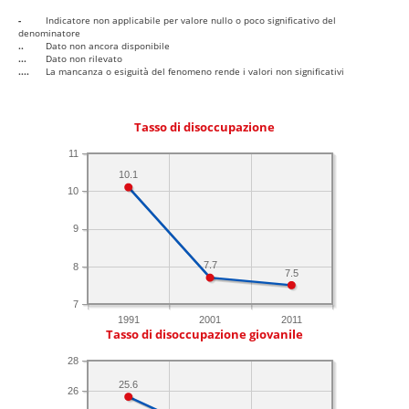
-
Indicatore non applicabile per valore nullo o poco significativo del
denominatore
..
Dato non ancora disponibile
...
Dato non rilevato
....
La mancanza o esiguità del fenomeno rende i valori non significativi
Tasso di disoccupazione
11
10.1
10
9
7.7
8
7.5
7
1991
2001
2011
Tasso di disoccupazione giovanile
28
25.6
26