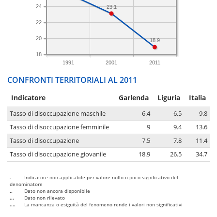
24
23.1
22
20
18.9
18
1991
2001
2011
CONFRONTI TERRITORIALI AL 2011
Indicatore
Garlenda
Liguria
Italia
Tasso di disoccupazione maschile
6.4
6.5
9.8
Tasso di disoccupazione femminile
9
9.4
13.6
Tasso di disoccupazione
7.5
7.8
11.4
Tasso di disoccupazione giovanile
18.9
26.5
34.7
-
Indicatore non applicabile per valore nullo o poco significativo del
denominatore
..
Dato non ancora disponibile
...
Dato non rilevato
....
La mancanza o esiguità del fenomeno rende i valori non significativi