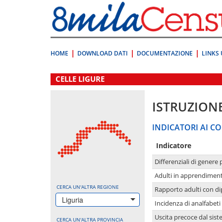
Vai
direttamente
a:
Contenuto
Ricerca
HOME
DOWNLOAD DATI
DOCUMENTAZIONE
LINKS 
.
CELLE LIGURE
ISTRUZION
INDICATORI AI CO
Indicatore
Differenziali di genere 
Adulti in apprendime
CERCA UN'ALTRA REGIONE
Rapporto adulti con di
Liguria
Incidenza di analfabeti
Uscita precoce dal sist
CERCA UN'ALTRA PROVINCIA