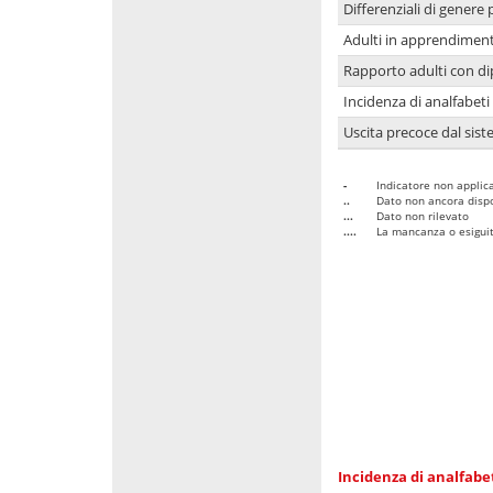
Differenziali di genere 
Adulti in apprendime
Rapporto adulti con di
Incidenza di analfabeti
Uscita precoce dal sist
-
Indicatore non applica
..
Dato non ancora dispo
...
Dato non rilevato
....
La mancanza o esiguità
Incidenza di analfabe