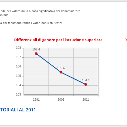
bile per valore nullo o poco significativo del denominatore
nibile
 del fenomeno rende i valori non significativi
Differenziali di genere per l'istruzione superiore
R
108
107.4
107
106
105.4
105
104.1
104
103
1991
2001
2011
TORIALI AL 2011