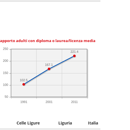
apporto adulti con diploma o laurea/licenza media
250
221.4
200
167.1
150
102.5
100
50
1991
2001
2011
Celle Ligure
Liguria
Italia