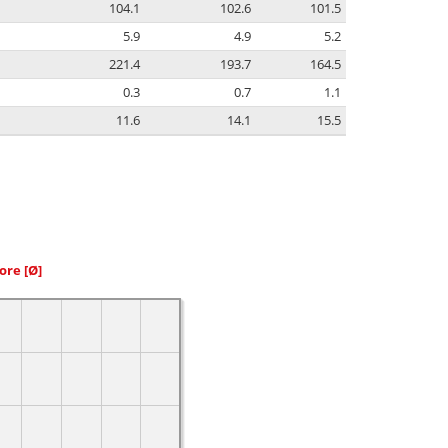
104.1
102.6
101.5
5.9
4.9
5.2
221.4
193.7
164.5
0.3
0.7
1.1
11.6
14.1
15.5
iore
[Ø]