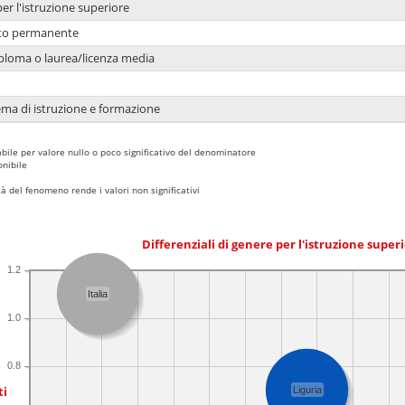
per l'istruzione superiore
nto permanente
ploma o laurea/licenza media
ema di istruzione e formazione
bile per valore nullo o poco significativo del denominatore
nibile
 del fenomeno rende i valori non significativi
Differenziali di genere per l'istruzione super
1.2
Italia
1.0
0.8
ti
Liguria