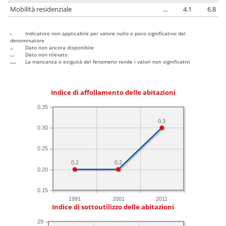
Mobilità residenziale
...
4.1
6.8
-
Indicatore non applicabile per valore nullo o poco significativo del
denominatore
..
Dato non ancora disponibile
...
Dato non rilevato
....
La mancanza o esiguità del fenomeno rende i valori non significativi
Indice di affollamento delle abitazioni
0.35
0.3
0.30
0.25
0.2
0.2
0.20
0.15
1991
2001
2011
Indice di sottoutilizzo delle abitazioni
29