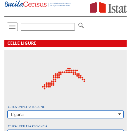
Vai
direttamente
a:
Contenuto
Ricerca
Toggle
navigation
.
CELLE LIGURE
CERCA UN'ALTRA REGIONE
Liguria
CERCA UN'ALTRA PROVINCIA