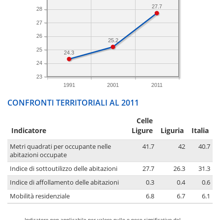
27.7
28
27
26
25.2
25
24.3
24
23
1991
2001
2011
CONFRONTI TERRITORIALI AL 2011
Celle
Indicatore
Ligure
Liguria
Italia
Metri quadrati per occupante nelle
41.7
42
40.7
abitazioni occupate
Indice di sottoutilizzo delle abitazioni
27.7
26.3
31.3
Indice di affollamento delle abitazioni
0.3
0.4
0.6
Mobilità residenziale
6.8
6.7
6.1
-
Indicatore non applicabile per valore nullo o poco significativo del