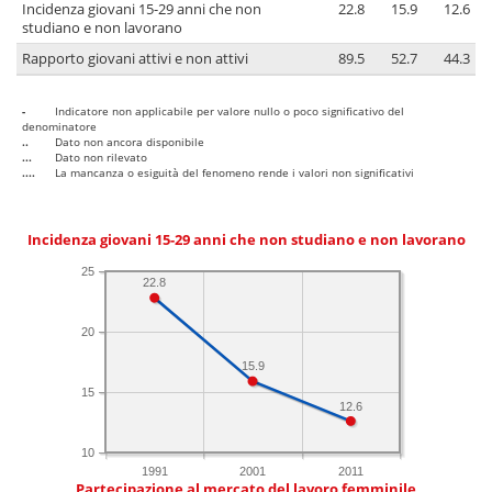
Incidenza giovani 15-29 anni che non
22.8
15.9
12.6
studiano e non lavorano
Rapporto giovani attivi e non attivi
89.5
52.7
44.3
-
Indicatore non applicabile per valore nullo o poco significativo del
denominatore
..
Dato non ancora disponibile
...
Dato non rilevato
....
La mancanza o esiguità del fenomeno rende i valori non significativi
Incidenza giovani 15-29 anni che non studiano e non lavorano
25
22.8
20
15.9
15
12.6
10
1991
2001
2011
Partecipazione al mercato del lavoro femminile