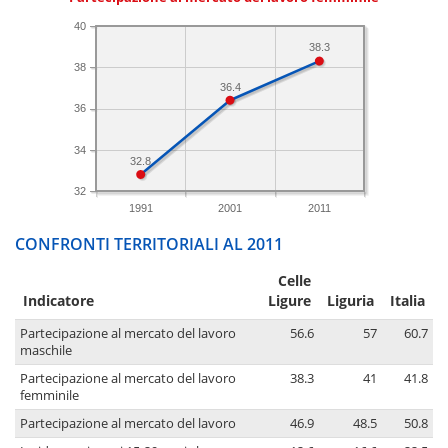
40
38.3
38
36.4
36
34
32.8
32
1991
2001
2011
CONFRONTI TERRITORIALI AL 2011
Celle
Indicatore
Ligure
Liguria
Italia
Partecipazione al mercato del lavoro
56.6
57
60.7
maschile
Partecipazione al mercato del lavoro
38.3
41
41.8
femminile
Partecipazione al mercato del lavoro
46.9
48.5
50.8