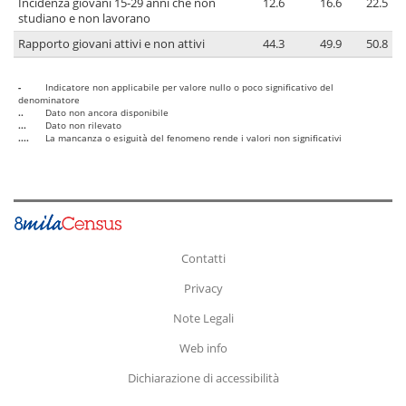
Incidenza giovani 15-29 anni che non
12.6
16.6
22.5
studiano e non lavorano
Rapporto giovani attivi e non attivi
44.3
49.9
50.8
-
Indicatore non applicabile per valore nullo o poco significativo del
denominatore
..
Dato non ancora disponibile
...
Dato non rilevato
....
La mancanza o esiguità del fenomeno rende i valori non significativi
Contatti
Privacy
Note Legali
Web info
Dichiarazione di accessibilità