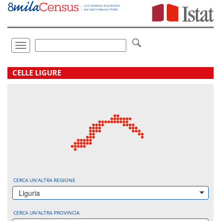
Vai
direttamente
a:
Contenuto
Ricerca
Toggle
navigation
.
CELLE LIGURE
CERCA UN'ALTRA REGIONE
Liguria
CERCA UN'ALTRA PROVINCIA