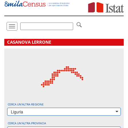
Vai
direttamente
a:
Contenuto
Ricerca
Toggle
navigation
.
CASANOVA LERRONE
CERCA UN'ALTRA REGIONE
Liguria
CERCA UN'ALTRA PROVINCIA