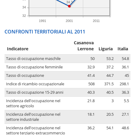
34.3
34
32
1991
2001
2011
CONFRONTI TERRITORIALI AL 2011
Casanova
Indicatore
Lerrone
Liguria
Italia
Tasso di occupazione maschile
50
53.2
54.8
Tasso di occupazione femminile
32.9
37.2
36.1
Tasso di occupazione
41.4
44.7
45
Indice di ricambio occupazionale
508
371.5
298.1
Tasso di occupazione 15-29 anni
40.3
40.5
36.3
Incidenza dell'occupazione nel
21.8
3
5.5
settore agricolo
Incidenza dell'occupazione nel
18.1
20.5
27.1
settore industriale
Incidenza dell'occupazione nel
36.2
54.1
48.6
settore terziario extracommercio