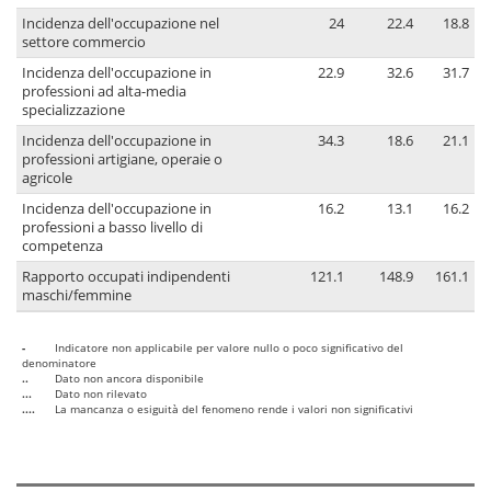
Incidenza dell'occupazione nel
24
22.4
18.8
settore commercio
Incidenza dell'occupazione in
22.9
32.6
31.7
professioni ad alta-media
specializzazione
Incidenza dell'occupazione in
34.3
18.6
21.1
professioni artigiane, operaie o
agricole
Incidenza dell'occupazione in
16.2
13.1
16.2
professioni a basso livello di
competenza
Rapporto occupati indipendenti
121.1
148.9
161.1
maschi/femmine
-
Indicatore non applicabile per valore nullo o poco significativo del
denominatore
..
Dato non ancora disponibile
...
Dato non rilevato
....
La mancanza o esiguità del fenomeno rende i valori non significativi