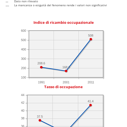
...
Dato non rilevato
....
La mancanza o esiguità del fenomeno rende i valori non significativi
Indice di ricambio occupazionale
600
508
500
400
300
208.6
168.6
200
100
1991
2001
2011
Tasso di occupazione
44
41.4
42
40
37.5
38
36