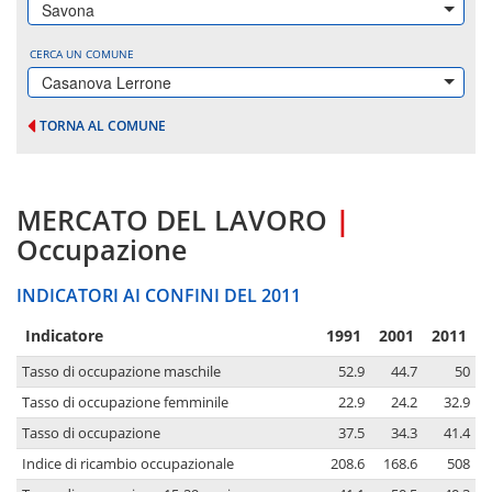
Savona
CERCA UN COMUNE
Casanova Lerrone
TORNA AL COMUNE
MERCATO DEL LAVORO
|
Occupazione
INDICATORI AI CONFINI DEL 2011
Indicatore
1991
2001
2011
Tasso di occupazione maschile
52.9
44.7
50
Tasso di occupazione femminile
22.9
24.2
32.9
Tasso di occupazione
37.5
34.3
41.4
Indice di ricambio occupazionale
208.6
168.6
508