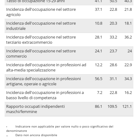
Tasso di occupazione 15-29 anni
41.1
50.5
40.3
Incidenza dell'occupazione nel settore
37.1
22.8
21.8
agricolo
Incidenza dell'occupazione nel settore
10.8
20.3
18.1
industriale
Incidenza dell'occupazione nel settore
28.1
33.2
36.2
terziario extracommercio
Incidenza dell'occupazione nel settore
24.1
23.7
24
commercio
Incidenza dell'occupazione in professioni ad
12.2
28.6
22.9
alta-media specializzazione
Incidenza dell'occupazione in professioni
56.5
31.1
34.3
artigiane, operaie o agricole
Incidenza dell'occupazione in professioni a
7.2
22.8
16.2
basso livello di competenza
Rapporto occupati indipendenti
86.1
109.5
121.1
maschi/femmine
-
Indicatore non applicabile per valore nullo o poco significativo del
denominatore
..
Dato non ancora disponibile