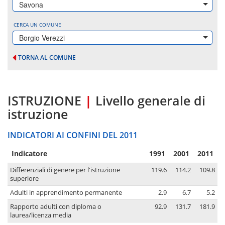
Savona
CERCA UN COMUNE
Borgio Verezzi
TORNA AL COMUNE
ISTRUZIONE
|
Livello generale di
istruzione
INDICATORI AI CONFINI DEL 2011
Indicatore
1991
2001
2011
Differenziali di genere per l'istruzione
119.6
114.2
109.8
superiore
Adulti in apprendimento permanente
2.9
6.7
5.2
Rapporto adulti con diploma o
92.9
131.7
181.9
laurea/licenza media