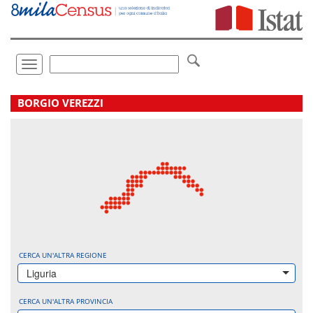
Vai
direttamente
a:
Contenuto
Ricerca
Toggle
navigation
.
BORGIO VEREZZI
CERCA UN'ALTRA REGIONE
Liguria
CERCA UN'ALTRA PROVINCIA