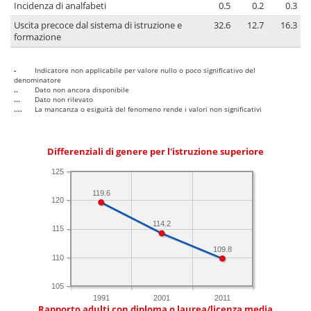
Incidenza di analfabeti
0.5
0.2
0.3
Uscita precoce dal sistema di istruzione e
32.6
12.7
16.3
formazione
-
Indicatore non applicabile per valore nullo o poco significativo del
denominatore
..
Dato non ancora disponibile
...
Dato non rilevato
....
La mancanza o esiguità del fenomeno rende i valori non significativi
Differenziali di genere per l'istruzione superiore
125
119.6
120
114.2
115
109.8
110
105
1991
2001
2011
Rapporto adulti con diploma o laurea/licenza media