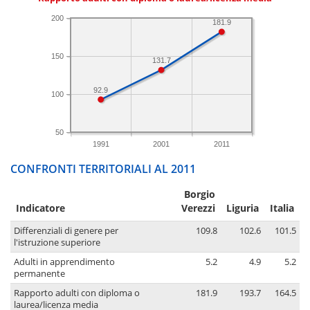
200
181.9
150
131.7
92.9
100
50
1991
2001
2011
CONFRONTI TERRITORIALI AL 2011
Borgio
Indicatore
Verezzi
Liguria
Italia
Differenziali di genere per
109.8
102.6
101.5
l'istruzione superiore
Adulti in apprendimento
5.2
4.9
5.2
permanente
Rapporto adulti con diploma o
181.9
193.7
164.5
laurea/licenza media