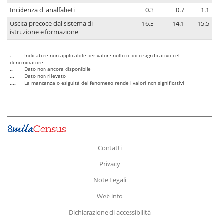
Incidenza di analfabeti
0.3
0.7
1.1
Uscita precoce dal sistema di
16.3
14.1
15.5
istruzione e formazione
-
Indicatore non applicabile per valore nullo o poco significativo del
denominatore
..
Dato non ancora disponibile
...
Dato non rilevato
....
La mancanza o esiguità del fenomeno rende i valori non significativi
Contatti
Privacy
Note Legali
Web info
Dichiarazione di accessibilità