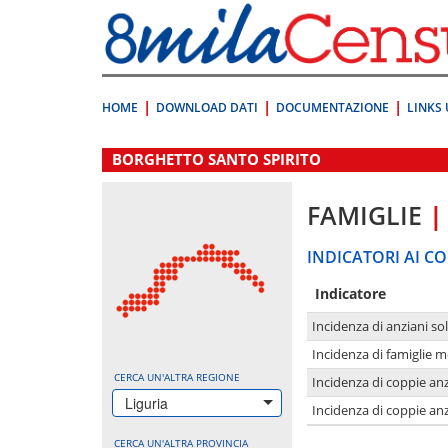
Vai
direttamente
a:
Contenuto
Ricerca
HOME
DOWNLOAD DATI
DOCUMENTAZIONE
LINKS 
.
BORGHETTO SANTO SPIRITO
FAMIGLIE
|
INDICATORI AI CO
Indicatore
Incidenza di anziani sol
Incidenza di famiglie 
CERCA UN'ALTRA REGIONE
Incidenza di coppie anz
Liguria
Incidenza di coppie anz
CERCA UN'ALTRA PROVINCIA