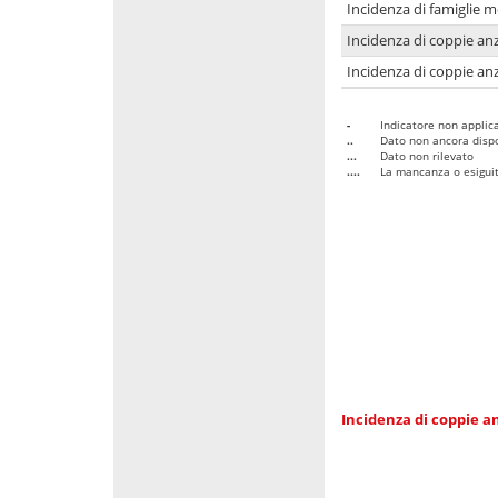
Incidenza di famiglie 
Incidenza di coppie anz
Incidenza di coppie anz
-
Indicatore non applica
..
Dato non ancora dispo
...
Dato non rilevato
....
La mancanza o esiguità
Incidenza di coppie an