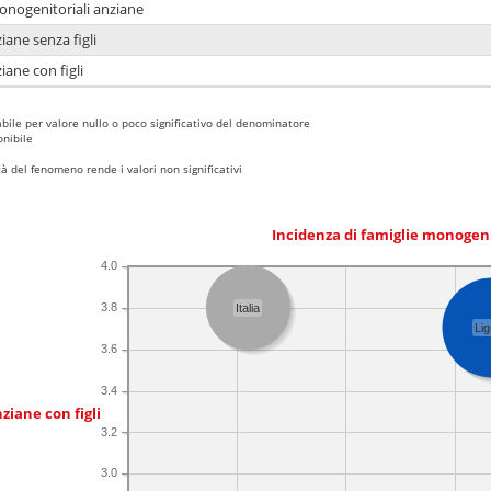
monogenitoriali anziane
iane senza figli
iane con figli
bile per valore nullo o poco significativo del denominatore
nibile
 del fenomeno rende i valori non significativi
Incidenza di famiglie monogen
4.0
3.8
Italia
Lig
3.6
3.4
ziane con figli
3.2
3.0