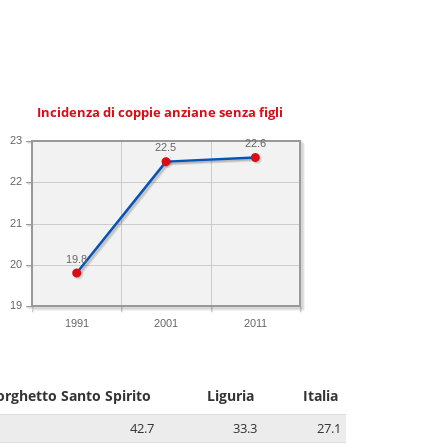
Incidenza di coppie anziane senza figli
23
22.6
22.5
22
21
19.8
20
19
1991
2001
2011
orghetto Santo Spirito
Liguria
Italia
42.7
33.3
27.1