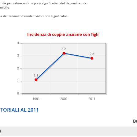
bile per valore nullo o poco significativo del denominatore
nibile
 del fenomeno rende i valori non significativi
Incidenza di coppie anziane con figli
4
3.2
2.8
3
2
1.1
1
0
1991
2001
2011
TORIALI AL 2011
B
i