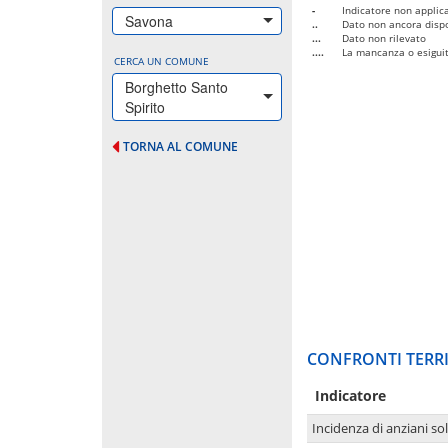
-
Indicatore non applica
Savona
..
Dato non ancora dispo
...
Dato non rilevato
....
La mancanza o esiguità
CERCA UN COMUNE
Borghetto Santo
Spirito
TORNA AL COMUNE
CONFRONTI TERRI
Indicatore
Incidenza di anziani sol