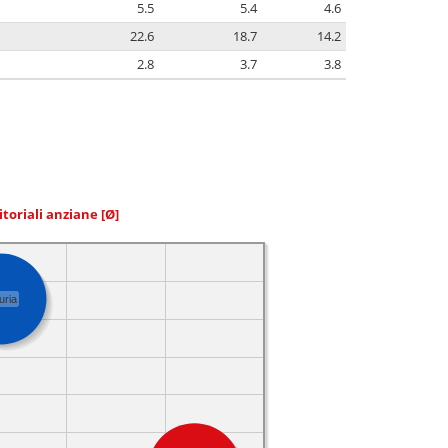
5.5
5.4
4.6
22.6
18.7
14.2
2.8
3.7
3.8
itoriali anziane
[Ø]
uria