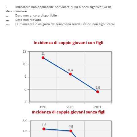
-
Indicatore non applicabile per valore nullo o poco significativo del
denominatore
..
Dato non ancora disponibile
...
Dato non rilevato
....
La mancanza o esiguità del fenomeno rende i valori non significativi
Incidenza di coppie giovani con figli
12
11
10
8.4
8
5.6
6
4
1991
2001
2011
Incidenza di coppie giovani senza figli
5.0
4.6
4.5
4.5