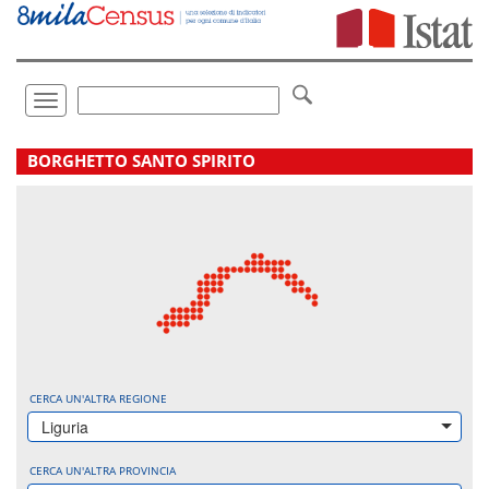
Vai
direttamente
a:
Contenuto
Ricerca
Toggle
navigation
.
BORGHETTO SANTO SPIRITO
CERCA UN'ALTRA REGIONE
Liguria
CERCA UN'ALTRA PROVINCIA