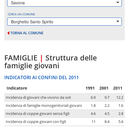
Savona
CERCA UN COMUNE
Borghetto Santo Spirito
TORNA AL COMUNE
FAMIGLIE
|
Struttura delle
famiglie giovani
INDICATORI AI CONFINI DEL 2011
Indicatore
1991
2001
2011
Incidenza di giovani che vivono da soli
6.9
9.7
12.2
Incidenza di famiglie monogenitoriali giovani
1.8
2.2
1.6
Incidenza di coppie giovani senza figli
4.6
4.5
2.8
Incidenza di coppie giovani con figli
11
8.4
5.6