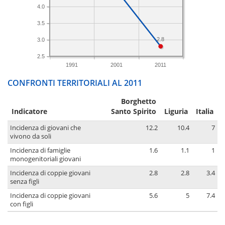
4.0
3.5
2.8
3.0
2.5
1991
2001
2011
CONFRONTI TERRITORIALI AL 2011
Borghetto
Indicatore
Santo Spirito
Liguria
Italia
Incidenza di giovani che
12.2
10.4
7
vivono da soli
Incidenza di famiglie
1.6
1.1
1
monogenitoriali giovani
Incidenza di coppie giovani
2.8
2.8
3.4
senza figli
Incidenza di coppie giovani
5.6
5
7.4
con figli