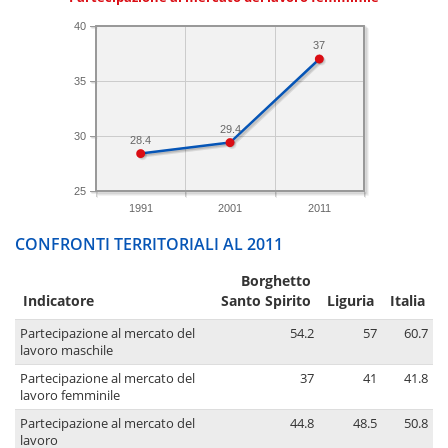
40
37
35
29.4
30
28.4
25
1991
2001
2011
CONFRONTI TERRITORIALI AL 2011
Borghetto
Indicatore
Santo Spirito
Liguria
Italia
Partecipazione al mercato del
54.2
57
60.7
lavoro maschile
Partecipazione al mercato del
37
41
41.8
lavoro femminile
Partecipazione al mercato del
44.8
48.5
50.8
lavoro