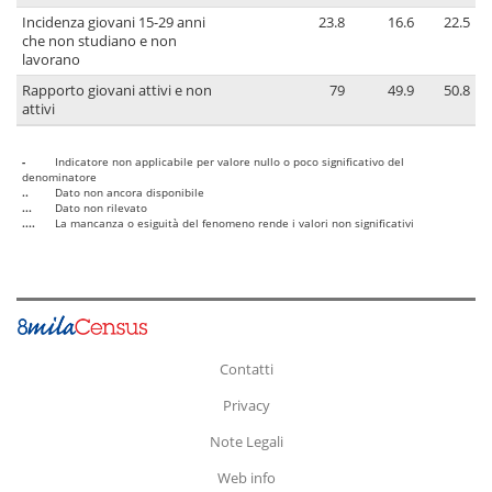
Incidenza giovani 15-29 anni
23.8
16.6
22.5
che non studiano e non
lavorano
Rapporto giovani attivi e non
79
49.9
50.8
attivi
-
Indicatore non applicabile per valore nullo o poco significativo del
denominatore
..
Dato non ancora disponibile
...
Dato non rilevato
....
La mancanza o esiguità del fenomeno rende i valori non significativi
Contatti
Privacy
Note Legali
Web info