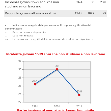
Incidenza giovani 15-29 anni che non
26.4
30
23.8
studiano e non lavorano
Rapporto giovani attivi e non attivi
134.8
89.9
79
-
Indicatore non applicabile per valore nullo o poco significativo del
denominatore
..
Dato non ancora disponibile
...
Dato non rilevato
....
La mancanza o esiguità del fenomeno rende i valori non significativi
Incidenza giovani 15-29 anni che non studiano e non lavorano
32
30
30
28
26.4
26
23.8
24
22
1991
2001
2011
Partecipazione al mercato del lavoro femminile