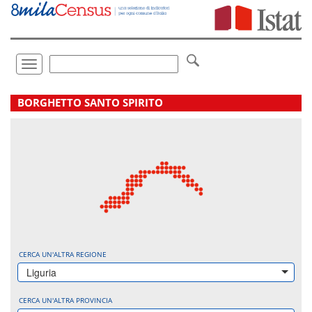
Vai
direttamente
a:
Contenuto
Ricerca
Toggle
navigation
.
BORGHETTO SANTO SPIRITO
CERCA UN'ALTRA REGIONE
Liguria
CERCA UN'ALTRA PROVINCIA