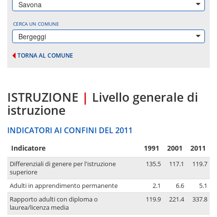
Savona
CERCA UN COMUNE
Bergeggi
TORNA AL COMUNE
ISTRUZIONE
|
Livello generale di
istruzione
INDICATORI AI CONFINI DEL 2011
Indicatore
1991
2001
2011
Differenziali di genere per l'istruzione
135.5
117.1
119.7
superiore
Adulti in apprendimento permanente
2.1
6.6
5.1
Rapporto adulti con diploma o
119.9
221.4
337.8
laurea/licenza media