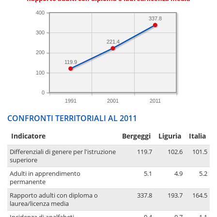
400
337.8
300
221.4
200
119.9
100
0
1991
2001
2011
CONFRONTI TERRITORIALI AL 2011
Indicatore
Bergeggi
Liguria
Italia
Differenziali di genere per l'istruzione
119.7
102.6
101.5
superiore
Adulti in apprendimento
5.1
4.9
5.2
permanente
Rapporto adulti con diploma o
337.8
193.7
164.5
laurea/licenza media