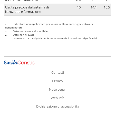
Incidenza di analfabeti
0.4
0.7
1.1
Uscita precoce dal sistema di
10
14.1
15.5
istruzione e formazione
-
Indicatore non applicabile per valore nullo o poco significativo del
denominatore
..
Dato non ancora disponibile
...
Dato non rilevato
....
La mancanza o esiguità del fenomeno rende i valori non significativi
Contatti
Privacy
Note Legali
Web info
Dichiarazione di accessibilità