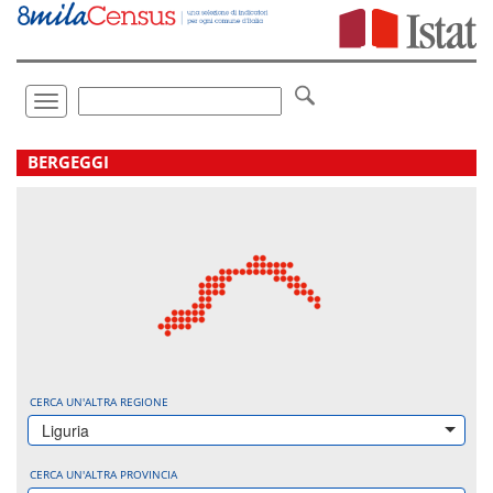
Vai
direttamente
a:
Contenuto
Ricerca
Toggle
navigation
.
BERGEGGI
CERCA UN'ALTRA REGIONE
Liguria
CERCA UN'ALTRA PROVINCIA