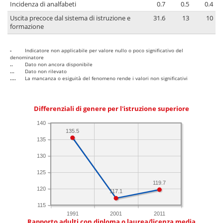
Incidenza di analfabeti
0.7
0.5
0.4
Uscita precoce dal sistema di istruzione e
31.6
13
10
formazione
-
Indicatore non applicabile per valore nullo o poco significativo del
denominatore
..
Dato non ancora disponibile
...
Dato non rilevato
....
La mancanza o esiguità del fenomeno rende i valori non significativi
Differenziali di genere per l'istruzione superiore
140
135.5
135
130
125
119.7
120
117.1
115
1991
2001
2011
Rapporto adulti con diploma o laurea/licenza media