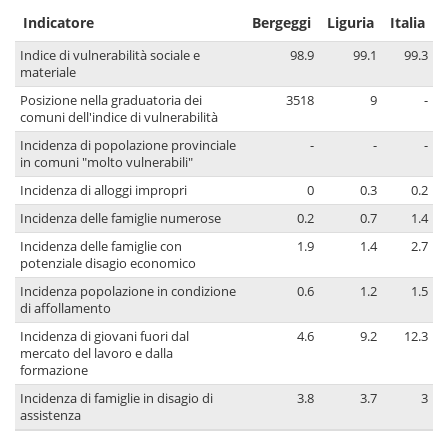
Indicatore
Bergeggi
Liguria
Italia
Indice di vulnerabilità sociale e
98.9
99.1
99.3
materiale
Posizione nella graduatoria dei
3518
9
-
comuni dell'indice di vulnerabilità
Incidenza di popolazione provinciale
-
-
-
in comuni "molto vulnerabili"
Incidenza di alloggi impropri
0
0.3
0.2
Incidenza delle famiglie numerose
0.2
0.7
1.4
Incidenza delle famiglie con
1.9
1.4
2.7
potenziale disagio economico
Incidenza popolazione in condizione
0.6
1.2
1.5
di affollamento
Incidenza di giovani fuori dal
4.6
9.2
12.3
mercato del lavoro e dalla
formazione
Incidenza di famiglie in disagio di
3.8
3.7
3
assistenza