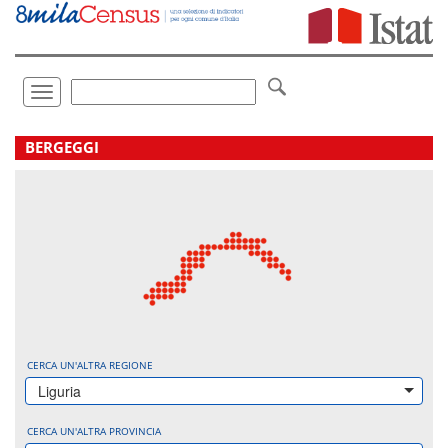
Vai
direttamente
a:
Contenuto
Ricerca
Toggle
navigation
.
BERGEGGI
CERCA UN'ALTRA REGIONE
Liguria
CERCA UN'ALTRA PROVINCIA