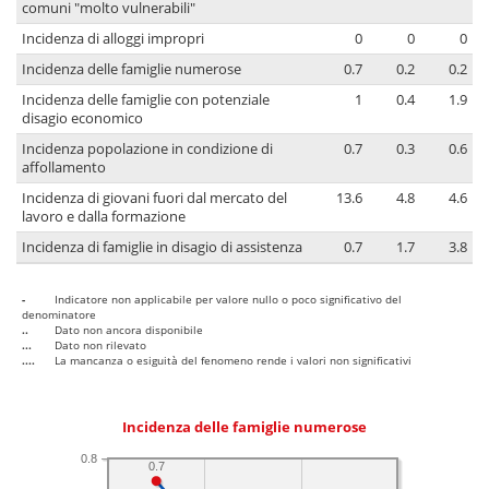
comuni "molto vulnerabili"
Incidenza di alloggi impropri
0
0
0
Incidenza delle famiglie numerose
0.7
0.2
0.2
Incidenza delle famiglie con potenziale
1
0.4
1.9
disagio economico
Incidenza popolazione in condizione di
0.7
0.3
0.6
affollamento
Incidenza di giovani fuori dal mercato del
13.6
4.8
4.6
lavoro e dalla formazione
Incidenza di famiglie in disagio di assistenza
0.7
1.7
3.8
-
Indicatore non applicabile per valore nullo o poco significativo del
denominatore
..
Dato non ancora disponibile
...
Dato non rilevato
....
La mancanza o esiguità del fenomeno rende i valori non significativi
Incidenza delle famiglie numerose
0.8
0.7