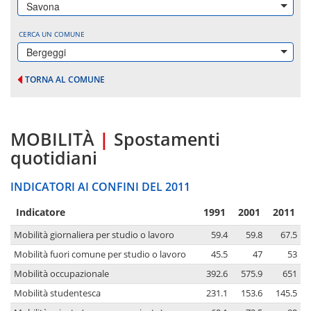
Savona
CERCA UN COMUNE
Bergeggi
TORNA AL COMUNE
MOBILITÀ
|
Spostamenti
quotidiani
INDICATORI AI CONFINI DEL 2011
Indicatore
1991
2001
2011
Mobilità giornaliera per studio o lavoro
59.4
59.8
67.5
Mobilità fuori comune per studio o lavoro
45.5
47
53
Mobilità occupazionale
392.6
575.9
651
Mobilità studentesca
231.1
153.6
145.5