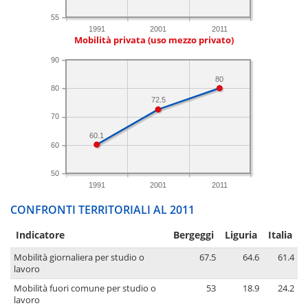
55
1991
2001
2011
Mobilità privata (uso mezzo privato)
90
80
80
72.5
70
60.1
60
50
1991
2001
2011
CONFRONTI TERRITORIALI AL 2011
Indicatore
Bergeggi
Liguria
Italia
Mobilità giornaliera per studio o
67.5
64.6
61.4
lavoro
Mobilità fuori comune per studio o
53
18.9
24.2
lavoro