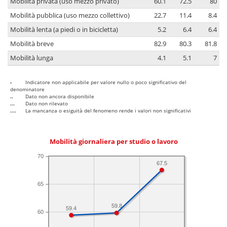
Mobilità privata (uso mezzo privato)
60.1
72.5
80
Mobilità pubblica (uso mezzo collettivo)
22.7
11.4
8.4
Mobilità lenta (a piedi o in bicicletta)
5.2
6.4
6.4
Mobilità breve
82.9
80.3
81.8
Mobilità lunga
4.1
5.1
7
-
Indicatore non applicabile per valore nullo o poco significativo del
denominatore
..
Dato non ancora disponibile
...
Dato non rilevato
....
La mancanza o esiguità del fenomeno rende i valori non significativi
Mobilità giornaliera per studio o lavoro
70
67.5
65
59.8
59.4
60