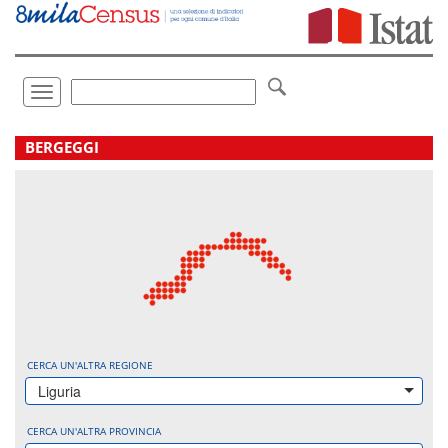
Vai
direttamente
a:
Contenuto
Ricerca
Toggle
navigation
.
BERGEGGI
CERCA UN'ALTRA REGIONE
Liguria
CERCA UN'ALTRA PROVINCIA