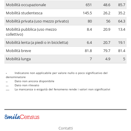
Mobilità occupazionale
651
48.6
85.7
Mobilità studentesca
145.5
26.2
35.2
Mobilità privata (uso mezzo privato)
80
56
64.3
Mobilità pubblica (uso mezzo
8.4
20.9
13.4
collettivo)
Mobilità lenta (a piedi o in bicicletta)
6.4
20.7
19.1
Mobilità breve
81.8
79.7
81.4
Mobilità lunga
7
4.9
5
-
Indicatore non applicabile per valore nullo o poco significativo del
denominatore
..
Dato non ancora disponibile
...
Dato non rilevato
....
La mancanza o esiguità del fenomeno rende i valori non significativi
Contatti