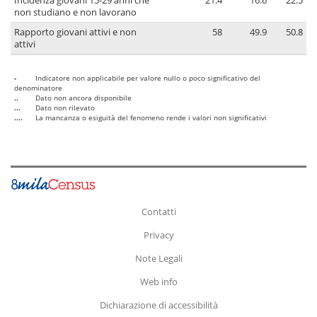
Incidenza giovani 15-29 anni che
21.4
16.6
22.5
non studiano e non lavorano
Rapporto giovani attivi e non
58
49.9
50.8
attivi
-
Indicatore non applicabile per valore nullo o poco significativo del
denominatore
..
Dato non ancora disponibile
...
Dato non rilevato
....
La mancanza o esiguità del fenomeno rende i valori non significativi
Contatti
Privacy
Note Legali
Web info
Dichiarazione di accessibilità