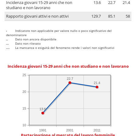
Incidenza giovani 15-29 anni che non
13.6
22.7
21.4
studiano e non lavorano
Rapporto giovani attivi e non attivi
129.7
85.1
58
-
Indicatore non applicabile per valore nullo o poco significativo del
denominatore
..
Dato non ancora disponibile
...
Dato non rilevato
....
La mancanza o esiguità del fenomeno rende i valori non significativi
Incidenza giovani 15-29 anni che non studiano e non lavorano
25
22.7
21.4
20
15
13.6
10
1991
2001
2011
Partecipazione al mercato del lavoro femminile