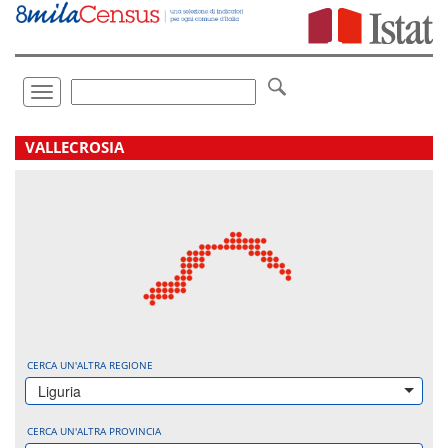
Vai
direttamente
a:
Contenuto
Ricerca
Toggle
navigation
.
VALLECROSIA
CERCA UN'ALTRA REGIONE
Liguria
CERCA UN'ALTRA PROVINCIA