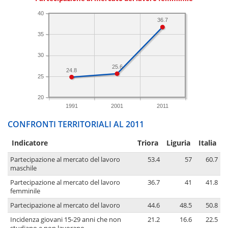
40
36.7
35
30
25.6
24.8
25
20
1991
2001
2011
CONFRONTI TERRITORIALI AL 2011
Indicatore
Triora
Liguria
Italia
Partecipazione al mercato del lavoro
53.4
57
60.7
maschile
Partecipazione al mercato del lavoro
36.7
41
41.8
femminile
Partecipazione al mercato del lavoro
44.6
48.5
50.8
Incidenza giovani 15-29 anni che non
21.2
16.6
22.5