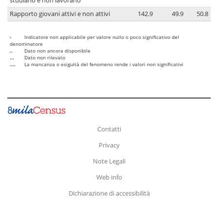
studiano e non lavorano
Rapporto giovani attivi e non attivi
142.9
49.9
50.8
-
Indicatore non applicabile per valore nullo o poco significativo del
denominatore
..
Dato non ancora disponibile
...
Dato non rilevato
....
La mancanza o esiguità del fenomeno rende i valori non significativi
Contatti
Privacy
Note Legali
Web info
Dichiarazione di accessibilità