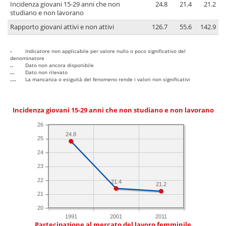
Incidenza giovani 15-29 anni che non
24.8
21.4
21.2
studiano e non lavorano
Rapporto giovani attivi e non attivi
126.7
55.6
142.9
-
Indicatore non applicabile per valore nullo o poco significativo del
denominatore
..
Dato non ancora disponibile
...
Dato non rilevato
....
La mancanza o esiguità del fenomeno rende i valori non significativi
Incidenza giovani 15-29 anni che non studiano e non lavorano
26
24.8
25
24
23
22
21.4
21.2
21
20
1991
2001
2011
Partecipazione al mercato del lavoro femminile