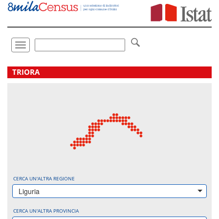
Vai
direttamente
a:
Contenuto
Ricerca
Toggle
navigation
.
TRIORA
CERCA UN'ALTRA REGIONE
Liguria
CERCA UN'ALTRA PROVINCIA