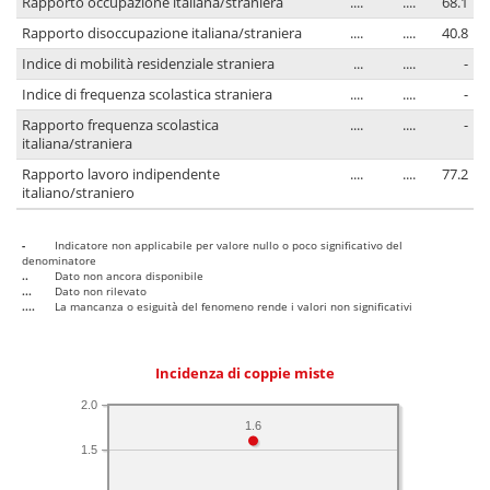
Rapporto occupazione italiana/straniera
....
....
68.1
Rapporto disoccupazione italiana/straniera
....
....
40.8
Indice di mobilità residenziale straniera
...
....
-
Indice di frequenza scolastica straniera
....
....
-
Rapporto frequenza scolastica
....
....
-
italiana/straniera
Rapporto lavoro indipendente
....
....
77.2
italiano/straniero
-
Indicatore non applicabile per valore nullo o poco significativo del
denominatore
..
Dato non ancora disponibile
...
Dato non rilevato
....
La mancanza o esiguità del fenomeno rende i valori non significativi
Incidenza di coppie miste
2.0
1.6
1.5