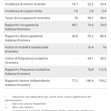
Incidenza di minori stranieri
16.7
22.2
23.4
Incidenza di coppie miste
1.6
2.9
2.4
Tasso di occupazione straniera
70
58.7
58.9
Rapporto occupazione
68.1
74.4
74.9
italiana/straniera
Rapporto disoccupazione
40.8
55.2
80.4
italiana/straniera
Indice di mobilità residenziale
-
16.4
16
straniera
Indice di frequenza scolastica
-
44.1
39.5
straniera
Rapporto frequenza scolastica
-
76.8
112.9
italiana/straniera
Rapporto lavoro indipendente
77.2
146.9
159.2
italiano/straniero
-
Indicatore non applicabile per valore nullo o poco significativo del
denominatore
..
Dato non ancora disponibile
...
Dato non rilevato
....
La mancanza o esiguità del fenomeno rende i valori non significativi