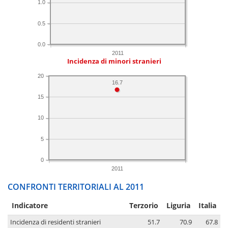
1.0
0.5
0.0
2011
Incidenza di minori stranieri
20
16.7
15
10
5
0
2011
CONFRONTI TERRITORIALI AL 2011
Indicatore
Terzorio
Liguria
Italia
Incidenza di residenti stranieri
51.7
70.9
67.8