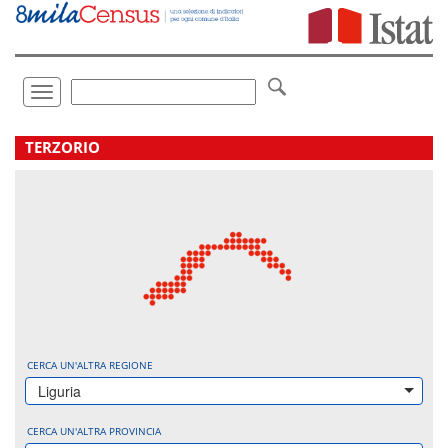
Vai
direttamente
a:
Contenuto
Ricerca
Toggle
navigation
.
TERZORIO
CERCA UN'ALTRA REGIONE
Liguria
CERCA UN'ALTRA PROVINCIA