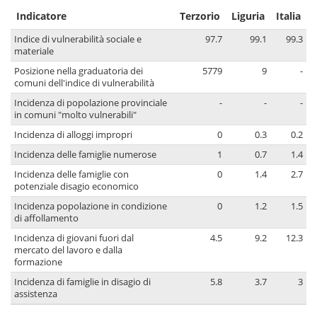
Indicatore
Terzorio
Liguria
Italia
Indice di vulnerabilità sociale e
97.7
99.1
99.3
materiale
Posizione nella graduatoria dei
5779
9
-
comuni dell'indice di vulnerabilità
Incidenza di popolazione provinciale
-
-
-
in comuni "molto vulnerabili"
Incidenza di alloggi impropri
0
0.3
0.2
Incidenza delle famiglie numerose
1
0.7
1.4
Incidenza delle famiglie con
0
1.4
2.7
potenziale disagio economico
Incidenza popolazione in condizione
0
1.2
1.5
di affollamento
Incidenza di giovani fuori dal
4.5
9.2
12.3
mercato del lavoro e dalla
formazione
Incidenza di famiglie in disagio di
5.8
3.7
3
assistenza