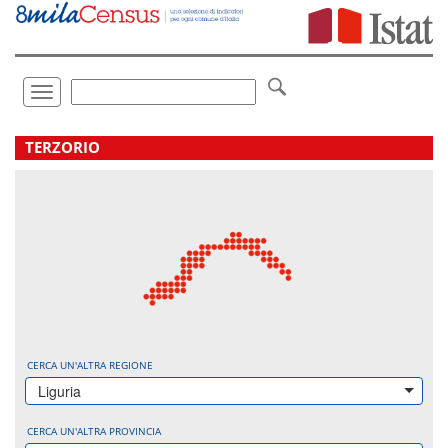
Vai
direttamente
a:
Contenuto
Ricerca
Toggle
navigation
.
TERZORIO
CERCA UN'ALTRA REGIONE
Liguria
CERCA UN'ALTRA PROVINCIA