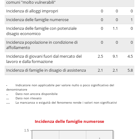
comuni "molto vulnerabili"
Incidenza di alloggi impropri
0
0
0
Incidenza delle famiglie numerose
0
0
1
Incidenza delle famiglie con potenziale
0
1.1
0
disagio economico
Incidenza popolazione in condizione di
0
0
0
affollamento
Incidenza di giovani fuori dal mercato del
2.5
9.1
4.5
lavoro e dalla formazione
Incidenza di famiglie in disagio di assistenza
2.1
2.1
5.8
-
Indicatore non applicabile per valore nullo o poco significativo del
denominatore
..
Dato non ancora disponibile
...
Dato non rilevato
....
La mancanza o esiguità del fenomeno rende i valori non significativi
Incidenza delle famiglie numerose
1.5
1