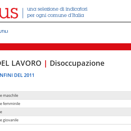
UTILI
DEL LAVORO
|
Disoccupazione
NFINI DEL 2011
ne maschile
ne femminile
ne
e giovanile