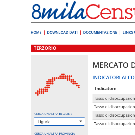
Vai
direttamente
a:
Contenuto
Ricerca
HOME
DOWNLOAD DATI
DOCUMENTAZIONE
LINKS 
.
TERZORIO
MERCATO 
INDICATORI AI CO
Indicatore
Tasso di disoccupazio
Tasso di disoccupazio
CERCA UN'ALTRA REGIONE
Tasso di disoccupazio
Liguria
Tasso di disoccupazion
CERCA UN'ALTRA PROVINCIA