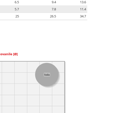
6.5
9.4
13.6
5.7
7.8
11.4
25
26.5
34.7
iovanile
[Ø]
Italia