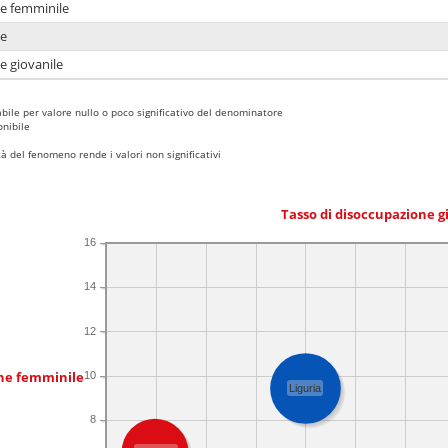
ne femminile
ne
e giovanile
bile per valore nullo o poco significativo del denominatore
nibile
 del fenomeno rende i valori non significativi
Tasso di disoccupazione g
16
14
12
one femminile
10
Liguria
8