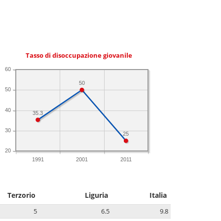
Tasso di disoccupazione giovanile
60
50
50
40
35.3
30
25
20
1991
2001
2011
Terzorio
Liguria
Italia
5
6.5
9.8