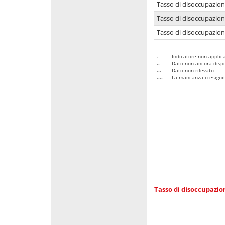
Tasso di disoccupazio
Tasso di disoccupazio
Tasso di disoccupazion
-
Indicatore non applica
..
Dato non ancora dispo
...
Dato non rilevato
....
La mancanza o esiguità
Tasso di disoccupazi