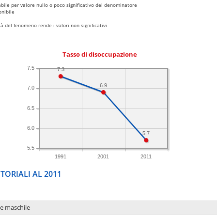
bile per valore nullo o poco significativo del denominatore
nibile
 del fenomeno rende i valori non significativi
Tasso di disoccupazione
7.5
7.3
6.9
7.0
6.5
6.0
5.7
5.5
1991
2001
2011
TORIALI AL 2011
ne maschile