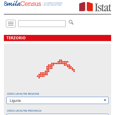
Vai
direttamente
a:
Contenuto
Ricerca
Toggle
navigation
.
TERZORIO
CERCA UN'ALTRA REGIONE
Liguria
CERCA UN'ALTRA PROVINCIA