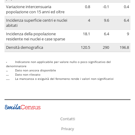
Variazione intercensuaria
0.8
-0.1
0.4
popolazione con 15 anni ed oltre
Incidenza superficie centri e nuclei
4
9.6
6.4
abitati
Incidenza della popolazione
18.1
6.4
9
residente nei nuclei e case sparse
Densità demografica
120.5
290
196.8
-
Indicatore non applicabile per valore nullo o poco significativo del
denominatore
..
Dato non ancora disponibile
...
Dato non rilevato
....
La mancanza o esiguità del fenomeno rende i valori non significativi
Contatti
Privacy