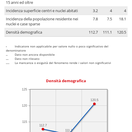
15 anni ed oltre
Incidenza superficie centri e nuclei abitati
3.2
4
4
Incidenza della popolazione residente nei
7.8
7.5
18.1
nuclei e case sparse
Densità demografica
112.7
111.1
120.5
-
Indicatore non applicabile per valore nullo o poco significativo del
denominatore
..
Dato non ancora disponibile
...
Dato non rilevato
....
La mancanza o esiguità del fenomeno rende i valori non significativi
Densità demografica
125
120.5
120
115
112.7
111.1