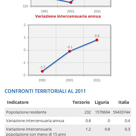
110
1991
2001
2011
Variazione intercensuaria annua
2
0.8
1
-0.1
0
-1
-1.7
-2
1991
2001
2011
CONFRONTI TERRITORIALI AL 2011
Indicatore
Terzorio
Liguria
Italia
Popolazione residente
232
1570694
59433744
Variazione intercensuaria annua
0.8
0
0.4
Variazione intercensuaria
1.2
0.8
0.3
popolazione con meno di 15 anni