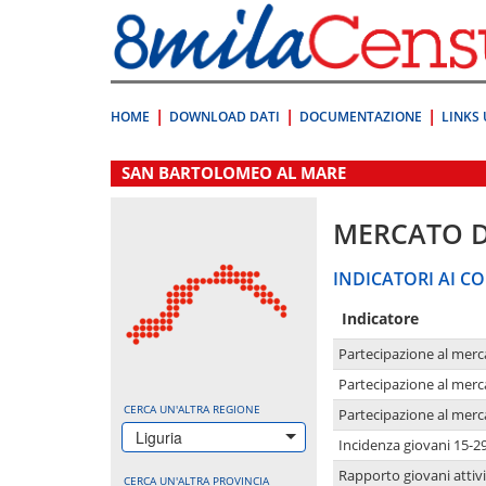
Vai
direttamente
a:
Contenuto
Ricerca
HOME
DOWNLOAD DATI
DOCUMENTAZIONE
LINKS 
.
SAN BARTOLOMEO AL MARE
MERCATO 
INDICATORI AI CO
Indicatore
Partecipazione al merc
Partecipazione al merc
CERCA UN'ALTRA REGIONE
Partecipazione al merc
Liguria
Incidenza giovani 15-2
Rapporto giovani attivi
CERCA UN'ALTRA PROVINCIA