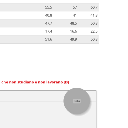
55.5
57
60.7
40.8
41
41.8
47.7
48.5
50.8
17.4
16.6
22.5
51.6
49.9
50.8
ni che non studiano e non lavorano
[Ø]
Italia