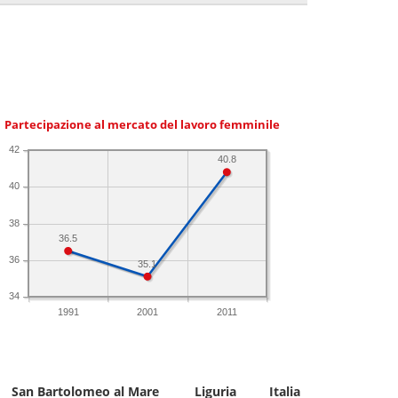
Partecipazione al mercato del lavoro femminile
42
40.8
40
38
36.5
36
35.1
34
1991
2001
2011
San Bartolomeo al Mare
Liguria
Italia