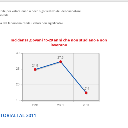
bile per valore nullo o poco significativo del denominatore
nibile
 del fenomeno rende i valori non significativi
Incidenza giovani 15-29 anni che non studiano e non
lavorano
30
27.3
24.8
25
20
17.4
15
1991
2001
2011
TORIALI AL 2011