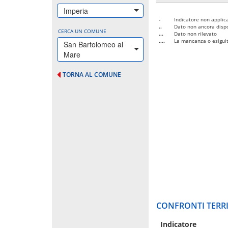
Imperia
-
Indicatore non applica
..
Dato non ancora dispo
CERCA UN COMUNE
...
Dato non rilevato
....
La mancanza o esiguità
San Bartolomeo al
Mare
TORNA AL COMUNE
CONFRONTI TERRI
Indicatore