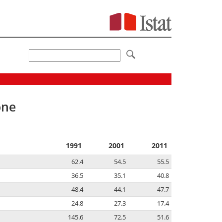
one
1991
2001
2011
62.4
54.5
55.5
36.5
35.1
40.8
48.4
44.1
47.7
24.8
27.3
17.4
145.6
72.5
51.6