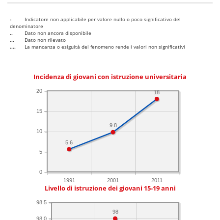
-
Indicatore non applicabile per valore nullo o poco significativo del
denominatore
..
Dato non ancora disponibile
...
Dato non rilevato
....
La mancanza o esiguità del fenomeno rende i valori non significativi
Incidenza di giovani con istruzione universitaria
20
18
15
9.8
10
5.6
5
0
1991
2001
2011
Livello di istruzione dei giovani 15-19 anni
98.5
98
98.0