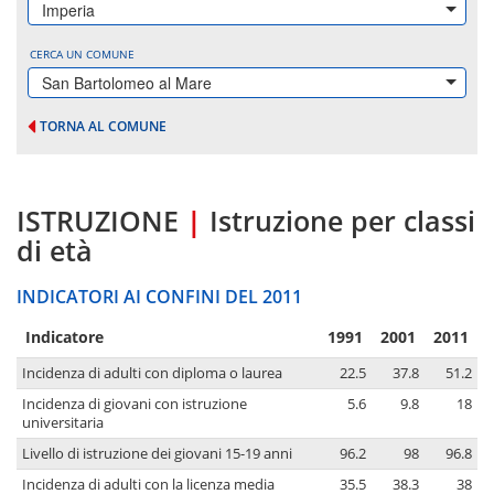
Imperia
CERCA UN COMUNE
San Bartolomeo al Mare
TORNA AL COMUNE
ISTRUZIONE
|
Istruzione per classi
di età
INDICATORI AI CONFINI DEL 2011
Indicatore
1991
2001
2011
Incidenza di adulti con diploma o laurea
22.5
37.8
51.2
Incidenza di giovani con istruzione
5.6
9.8
18
universitaria
Livello di istruzione dei giovani 15-19 anni
96.2
98
96.8
Incidenza di adulti con la licenza media
35.5
38.3
38