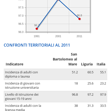
97.5
96.8
97.0
96.5
96.2
96.0
1991
2001
2011
CONFRONTI TERRITORIALI AL 2011
San
Bartolomeo al
Indicatore
Mare
Liguria
Italia
Incidenza di adulti con
51.2
60.5
55.1
diploma o laurea
Incidenza di giovani con
18
25.6
23.2
istruzione universitaria
Livello di istruzione dei
96.8
97.2
97.9
giovani 15-19 anni
Incidenza di adulti con la
38
31.3
33.5
licenza media