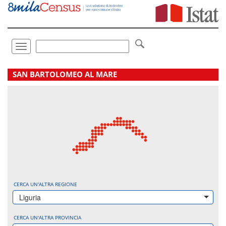
Vai
direttamente
a:
Contenuto
Ricerca
Toggle
navigation
.
SAN BARTOLOMEO AL MARE
CERCA UN'ALTRA REGIONE
Liguria
CERCA UN'ALTRA PROVINCIA